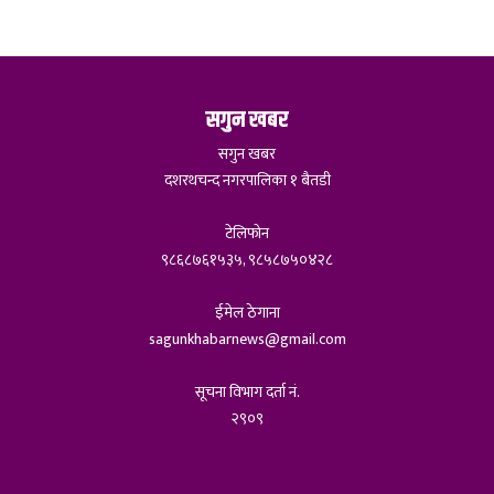
सगुन खबर
सगुन खबर
दशरथचन्द नगरपालिका १ बैतडी
टेलिफोन
९८६८७६१५३५, ९८५८७५०४२८
ईमेल ठेगाना
sagunkhabarnews@gmail.com
सूचना विभाग दर्ता नं.
२९०९