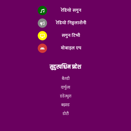
रेडियो सगुन
रेडियो निङ्गलाशैनी
सगुन टिभी
मोबाइल एप
सुदुरपश्चिम प्रदेश
बैतडी
दार्चुला
डडेल्धुरा
बझाङ
डोटी