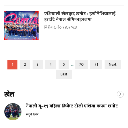
एशियाली खेलकुद छनोट : इन्डोनेशियालाई
हराउँदै नेपाल सेमिफाइनलमा
बिहीबार, जेठ १४, २०८३
...
1
2
3
4
5
70
71
Next
Last
खेल
नेपाली यू–१९ महिला क्रिकेट टोली एशिया कपमा छनोट
सगुन खबर