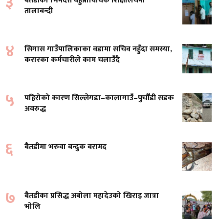
३
बैतडीको भिमदत्त बहुप्राविधिक शिक्षालयमा
तालाबन्दी
४
सिगास गाउँपालिकाका वडामा सचिव नहुँदा समस्या,
करारका कर्मचारीले काम चलाउँदै
५
पहिरोको कारण सिल्लेगडा–कालागाउँ–पुर्चौंडी सडक
अवरुद्ध
६
बैतडीमा भरुवा बन्दुक बरामद
७
बैतडीका प्रसिद्ध अबोला महादेउको खिराइ जात्रा
भोलि