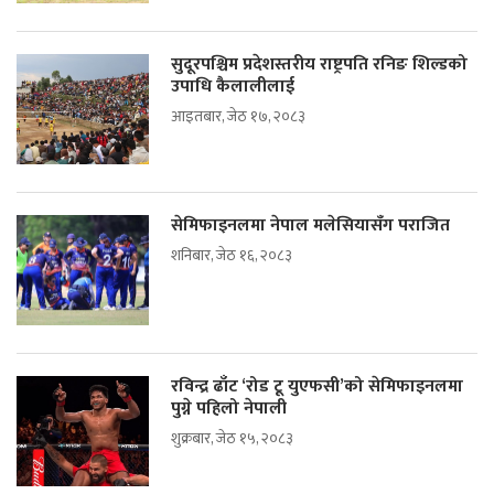
सुदूरपश्चिम प्रदेशस्तरीय राष्ट्रपति रनिङ शिल्डको
उपाधि कैलालीलाई
आइतबार, जेठ १७, २०८३
सेमिफाइनलमा नेपाल मलेसियासँग पराजित
शनिबार, जेठ १६, २०८३
रविन्द्र ढाँट ‘रोड टू युएफसी’को सेमिफाइनलमा
पुग्ने पहिलो नेपाली
शुक्रबार, जेठ १५, २०८३