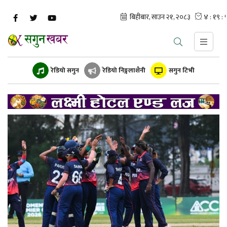
रेडियो सगुन
रेडियो निङ्गलाशैनी
सगुन टिभी