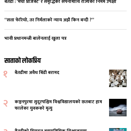
बैतडी : ‘मेघा प्रोजेक्ट’ र समृद्धिको सपनामाथि राज्यको निर्मम उपेक्षा
“सत्ता फेरियो, तर निर्मलाको न्याय अझै किन बन्दी ?”
भावी प्रधानमन्त्री बालेनलाई खुला पत्र
साताको लोकप्रिय
१
बैतडीमा अवैध बिँडी बरामद
२
कञ्चनपुरमा सुदूरपश्चिम विश्वविद्यालयको छतबाट हाम
फालेका युवकको मृत्यु