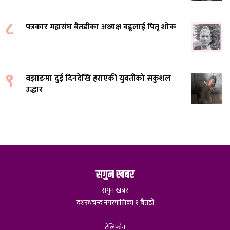
८
पत्रकार महासंघ बैतडीका अध्यक्ष बडूलाई पितृ शोक
९
बझाङमा दुई दिनदेखि हराएकी युवतीको सकुशल
उद्धार
सगुन खबर
सगुन खबर
दशरथचन्द नगरपालिका १ बैतडी
टेलिफोन