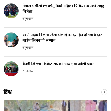
नेपाल एसीसी १९ वर्षमुनिको महिला प्रिमियर कपको समूह
विजेता
सगुन खबर
स्वर्ण पदक विजेता खेलाडीलाई नगदसहित दोगडाकेदार
गाउँपालिकाको सम्मान
सगुन खबर
बैतडी जिल्ला क्रिकेट संघको अध्यक्षमा जोशी चयन
सगुन खबर
विश्व