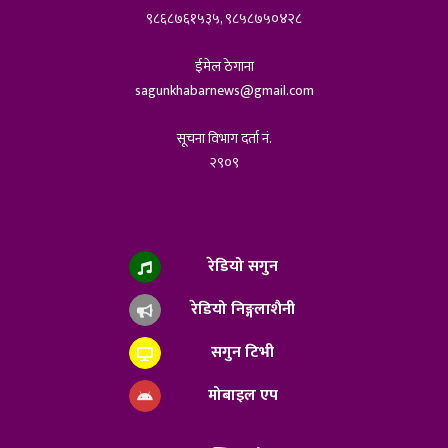
९८६८७६१५३५, ९८५८७५०४२८
ईमेल ठेगाना
sagunkhabarnews@gmail.com
सूचना विभाग दर्ता नं.
२९०९
रेडियो सगुन
रेडियो निङ्गलाशैनी
सगुन टिभी
मोबाइल एप