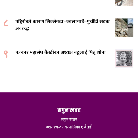
८
पहिरोको कारण सिल्लेगडा–कालागाउँ–पुर्चौंडी सडक
अवरुद्ध
९
पत्रकार महासंघ बैतडीका अध्यक्ष बडूलाई पितृ शोक
सगुन खबर
सगुन खबर
दशरथचन्द नगरपालिका १ बैतडी