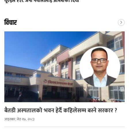
यूएईले १२८ जना नेपालीलाई आममाफी दियाे
विचार
बैतडी अस्पतालको भवन हेर्दै कहिलेसम्म बस्ने सरकार ?
आइतबार, जेठ १७, २०८३