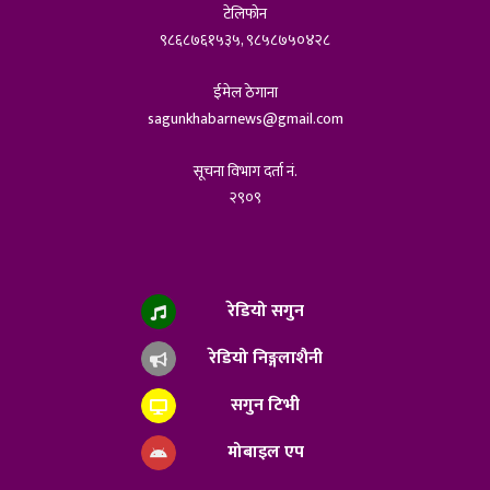
टेलिफोन
९८६८७६१५३५, ९८५८७५०४२८
ईमेल ठेगाना
sagunkhabarnews@gmail.com
सूचना विभाग दर्ता नं.
२९०९
रेडियो सगुन
रेडियो निङ्गलाशैनी
सगुन टिभी
मोबाइल एप