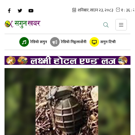
रेडियो सगुन
रेडियो निङ्गलाशैनी
सगुन टिभी