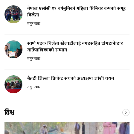
नेपाल एसीसी १९ वर्षमुनिको महिला प्रिमियर कपको समूह
विजेता
सगुन खबर
स्वर्ण पदक विजेता खेलाडीलाई नगदसहित दोगडाकेदार
गाउँपालिकाको सम्मान
सगुन खबर
बैतडी जिल्ला क्रिकेट संघको अध्यक्षमा जोशी चयन
सगुन खबर
विश्व