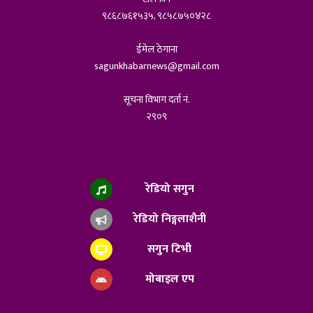
९८६८७६१५३५, ९८५८७५०४२८
ईमेल ठेगाना
sagunkhabarnews@gmail.com
सूचना विभाग दर्ता नं.
२९०९
रेडियो सगुन
रेडियो निङ्गलाशैनी
सगुन टिभी
मोबाइल एप