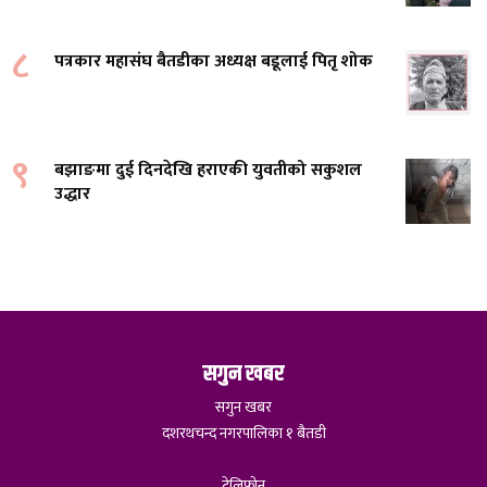
८
पत्रकार महासंघ बैतडीका अध्यक्ष बडूलाई पितृ शोक
९
बझाङमा दुई दिनदेखि हराएकी युवतीको सकुशल
उद्धार
सगुन खबर
सगुन खबर
दशरथचन्द नगरपालिका १ बैतडी
टेलिफोन