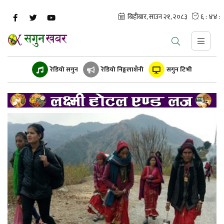
रेडियो सगुन
रेडियो निङ्गलाशैनी
सगुन टिभी