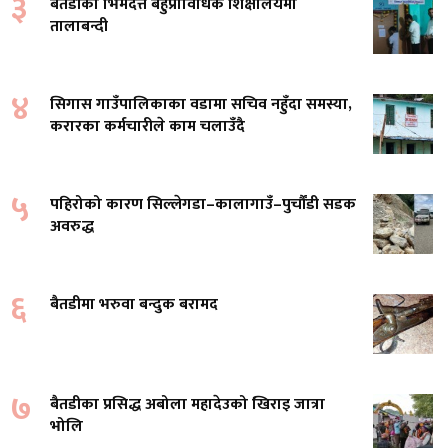
३
बैतडीको भिमदत्त बहुप्राविधिक शिक्षालयमा
तालाबन्दी
४
सिगास गाउँपालिकाका वडामा सचिव नहुँदा समस्या,
करारका कर्मचारीले काम चलाउँदै
५
पहिरोको कारण सिल्लेगडा–कालागाउँ–पुर्चौंडी सडक
अवरुद्ध
६
बैतडीमा भरुवा बन्दुक बरामद
७
बैतडीका प्रसिद्ध अबोला महादेउको खिराइ जात्रा
भोलि