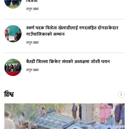
विजेता
सगुन खबर
स्वर्ण पदक विजेता खेलाडीलाई नगदसहित दोगडाकेदार
गाउँपालिकाको सम्मान
सगुन खबर
बैतडी जिल्ला क्रिकेट संघको अध्यक्षमा जोशी चयन
सगुन खबर
विश्व