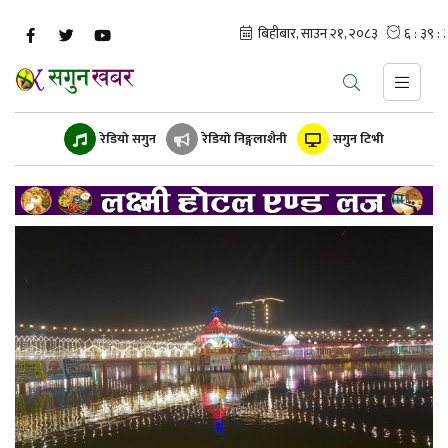
रेडियो सगुन
रेडियो निङ्गलाशैनी
सगुन टिभी