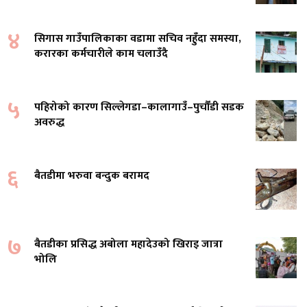
४
सिगास गाउँपालिकाका वडामा सचिव नहुँदा समस्या,
करारका कर्मचारीले काम चलाउँदै
५
पहिरोको कारण सिल्लेगडा–कालागाउँ–पुर्चौंडी सडक
अवरुद्ध
६
बैतडीमा भरुवा बन्दुक बरामद
७
बैतडीका प्रसिद्ध अबोला महादेउको खिराइ जात्रा
भोलि