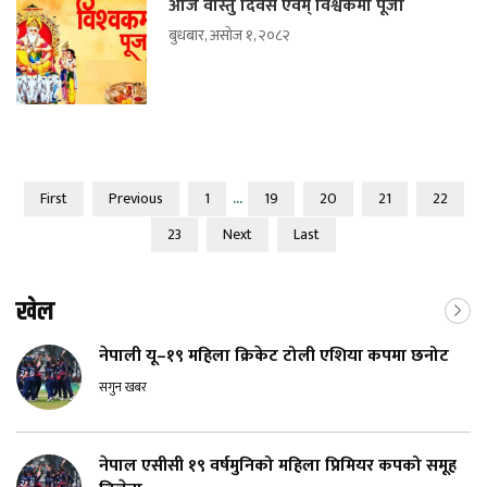
आज वास्तु दिवस एवम् विश्वकर्मा पूजा
बुधबार, असोज १, २०८२
...
First
Previous
1
19
20
21
22
23
Next
Last
खेल
नेपाली यू–१९ महिला क्रिकेट टोली एशिया कपमा छनोट
सगुन खबर
नेपाल एसीसी १९ वर्षमुनिको महिला प्रिमियर कपको समूह