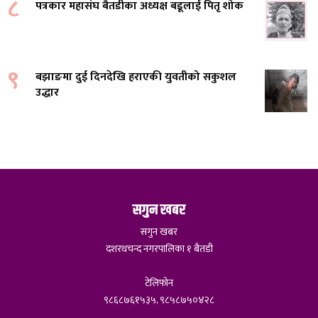
८
पत्रकार महासंघ बैतडीका अध्यक्ष बडूलाई पितृ शोक
९
बझाङमा दुई दिनदेखि हराएकी युवतीको सकुशल
उद्धार
सगुन खबर
सगुन खबर
दशरथचन्द नगरपालिका १ बैतडी
टेलिफोन
९८६८७६१५३५, ९८५८७५०४२८