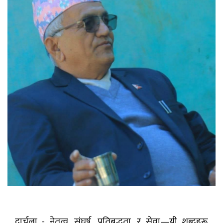
दार्चुला - नेतृत्व, संघर्ष, प्रतिबद्धता, र सेवा—यी शब्दहरू