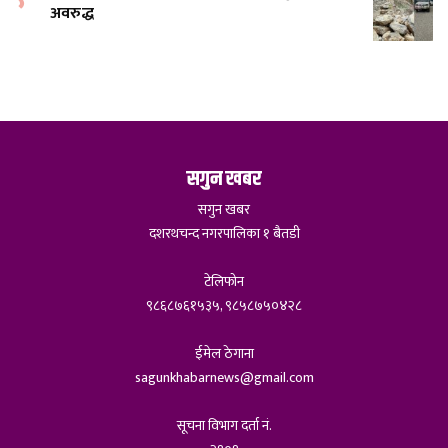
अवरुद्ध
सगुन खबर
सगुन खबर
दशरथचन्द नगरपालिका १ बैतडी
टेलिफोन
९८६८७६१५३५, ९८५८७५०४२८
ईमेल ठेगाना
sagunkhabarnews@gmail.com
सूचना विभाग दर्ता नं.