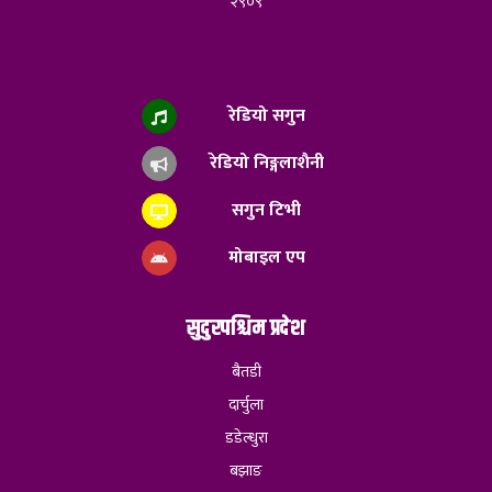
२९०९
रेडियो सगुन
रेडियो निङ्गलाशैनी
सगुन टिभी
मोबाइल एप
सुदुरपश्चिम प्रदेश
बैतडी
दार्चुला
डडेल्धुरा
बझाङ