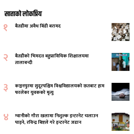
साताको लोकप्रिय
१
बैतडीमा अवैध बिँडी बरामद
२
बैतडीको भिमदत्त बहुप्राविधिक शिक्षालयमा
तालाबन्दी
३
कञ्चनपुरमा सुदूरपश्चिम विश्वविद्यालयको छतबाट हाम
फालेका युवकको मृत्यु
४
ग्वानीको गौरा खलामा निशुल्क इन्टरनेट चलाउन
पाइने, रविन्द्र बिष्टले गरे इन्टरनेट जडान