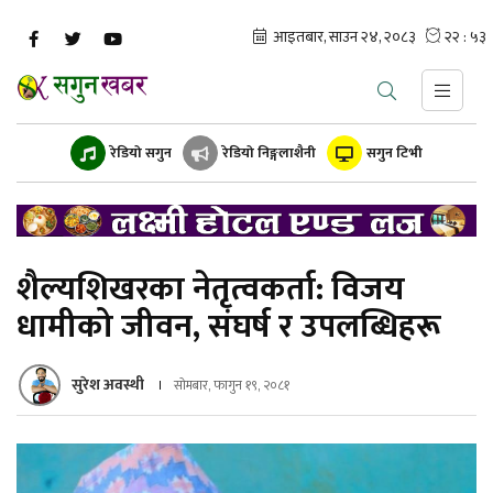
रेडियो सगुन
रेडियो निङ्गलाशैनी
सगुन टिभी
शैल्यशिखरका नेतृत्वकर्ता: विजय
धामीको जीवन, संघर्ष र उपलब्धिहरू
सुरेश अवस्थी
सोमबार, फागुन १९, २०८१