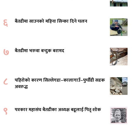
६
बैतडीमा साउनको महिना सिन्का दिने चलन
७
बैतडीमा भरुवा बन्दुक बरामद
८
पहिरोको कारण सिल्लेगडा–कालागाउँ–पुर्चौंडी सडक
अवरुद्ध
९
पत्रकार महासंघ बैतडीका अध्यक्ष बडूलाई पितृ शोक