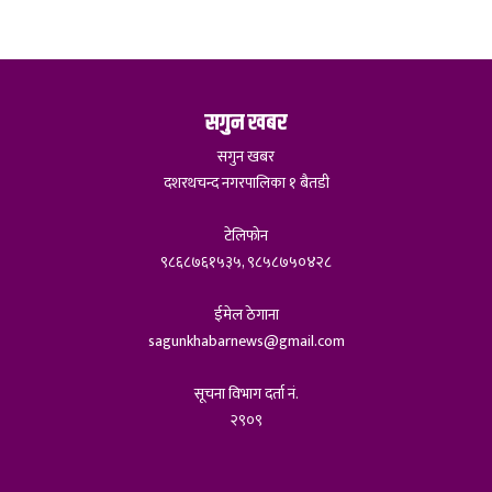
सगुन खबर
सगुन खबर
दशरथचन्द नगरपालिका १ बैतडी
टेलिफोन
९८६८७६१५३५, ९८५८७५०४२८
ईमेल ठेगाना
sagunkhabarnews@gmail.com
सूचना विभाग दर्ता नं.
२९०९