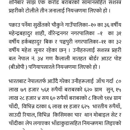
शनिबार साँझ एक करोड बराबरको सामानसहित सशस्त्र
प्रहरीको टोलीले तीन जनालाई नियन्त्रणमा लिएको हो ।
पक्राउ पर्नेमा सुर्खेतको चौकुने गाउँपालिका–१० का ३६ वर्षीय
महेन्द्रबहादुर शाही, वीरेन्द्रनगर नगरपालिका –१ का ३१
वर्षीय हर्कबहादुर बिक र पञ्चपुरी नगरपालिका–११ का ३२
वर्षीय महेश सुनार रहेका छन् । उनीहरुलाई सशस्त्र प्रहरी
बल नेपाल नं. ३४ गण कैलाली मातहत बोर्डर आउट पोष्ट
(बीओपी ) पगियापसारले नियन्त्रणमा लिएको हो ।
भारतबाट नेपालतर्फ आउँदै गरेका उनीहरूलाई जाँच गर्दा ८०
लाख ७९ हजार ५६१ रुपैयाँ बराबरको ६२० ग्राम सुन, १५
लाख २८ हजार ४ सय ६० रुपैयाँ बराबरको ८ किलो ९१४ ग्राम
चाँदी, विभिन्न दरका ६ लाख ११ हजार ६२५ भारतीय रुपैयाँ,
साउदी रियाल, विभिन्न किसिमका चार थान मोबाइल सेट र
चाँदीका लेप लगाएका भाँडाकुडासहित नियन्त्रणमा लिइएको