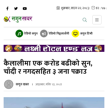
रेडियो सगुन
रेडियो निङ्गलाशैनी
सगुन टिभी
कैलालीमा एक करोड बढीको सुन,
चाँदी र नगदसहित ३ जना पक्राउ
सगुन खबर
आइतबार, मंसिर २३, २०८१