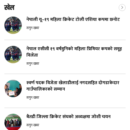
खेल
नेपाली यू–१९ महिला क्रिकेट टोली एशिया कपमा छनोट
सगुन खबर
नेपाल एसीसी १९ वर्षमुनिको महिला प्रिमियर कपको समूह
विजेता
सगुन खबर
स्वर्ण पदक विजेता खेलाडीलाई नगदसहित दोगडाकेदार
गाउँपालिकाको सम्मान
सगुन खबर
बैतडी जिल्ला क्रिकेट संघको अध्यक्षमा जोशी चयन
सगुन खबर