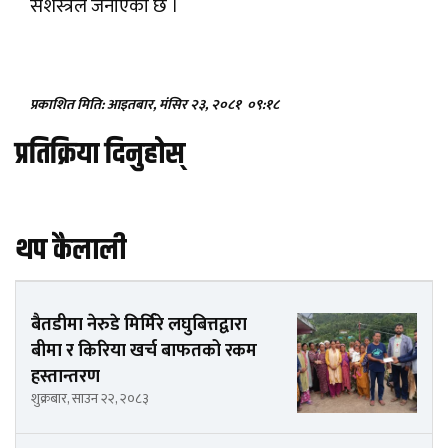
सशस्त्रले जनाएको छ ।
प्रकाशित मिति: आइतबार, मंसिर २३, २०८१
०९:१८
प्रतिक्रिया दिनुहोस्
थप कैलाली
बैतडीमा नेरुडे मिर्मिरे लघुबित्तद्वारा
बीमा र किरिया खर्च बाफतको रकम
हस्तान्तरण
शुक्रबार, साउन २२, २०८३