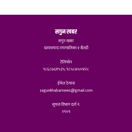
सगुन खबर
सगुन खबर
दशरथचन्द नगरपालिका १ बैतडी
टेलिफोन
९८६८७६१५३५, ९८५८७५०४२८
ईमेल ठेगाना
sagunkhabarnews@gmail.com
सूचना विभाग दर्ता नं.
२९०९