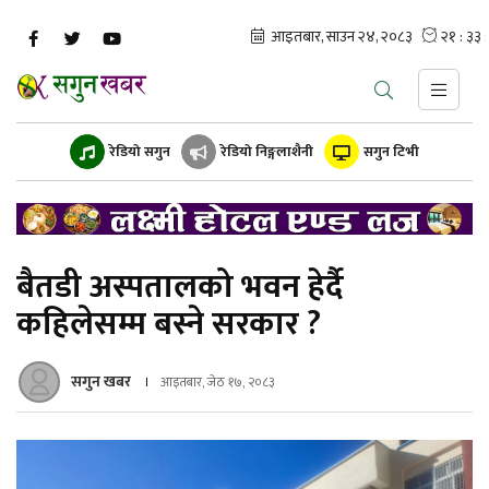
रेडियो सगुन
रेडियो निङ्गलाशैनी
सगुन टिभी
बैतडी अस्पतालको भवन हेर्दै
कहिलेसम्म बस्ने सरकार ?
सगुन खबर
आइतबार, जेठ १७, २०८३