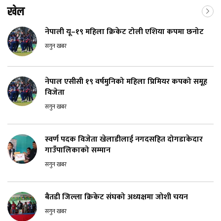
खेल
नेपाली यू–१९ महिला क्रिकेट टोली एशिया कपमा छनोट
सगुन खबर
नेपाल एसीसी १९ वर्षमुनिको महिला प्रिमियर कपको समूह
विजेता
सगुन खबर
स्वर्ण पदक विजेता खेलाडीलाई नगदसहित दोगडाकेदार
गाउँपालिकाको सम्मान
सगुन खबर
बैतडी जिल्ला क्रिकेट संघको अध्यक्षमा जोशी चयन
सगुन खबर