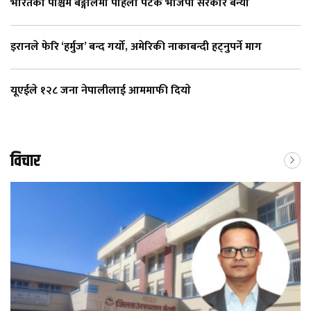
भारतको पश्चिम बङ्गालमा पहिलो पटक भाजपा सरकार बन्यो
इरानले फेरि ‘हर्मुज’ बन्द गर्यो, अमेरिकी नाकाबन्दी हट्नुपर्ने माग
यूएईले १२८ जना नेपालीलाई आममाफी दियाे
विचार