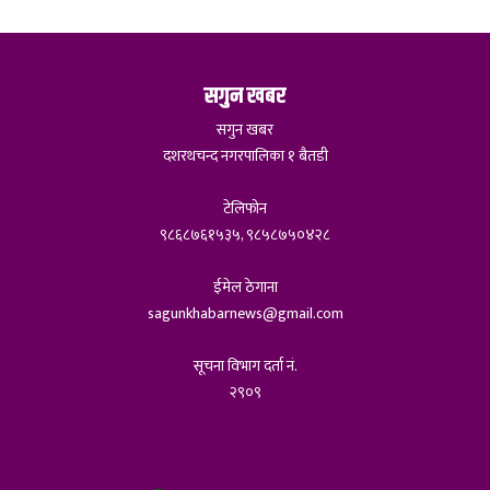
सगुन खबर
सगुन खबर
दशरथचन्द नगरपालिका १ बैतडी
टेलिफोन
९८६८७६१५३५, ९८५८७५०४२८
ईमेल ठेगाना
sagunkhabarnews@gmail.com
सूचना विभाग दर्ता नं.
२९०९