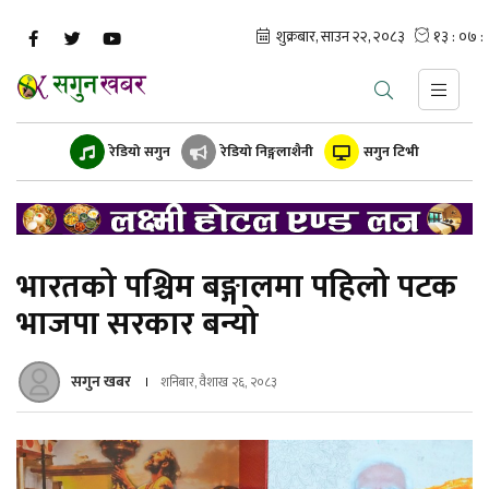
रेडियो सगुन
रेडियो निङ्गलाशैनी
सगुन टिभी
भारतको पश्चिम बङ्गालमा पहिलो पटक
भाजपा सरकार बन्यो
सगुन खबर
शनिबार, वैशाख २६, २०८३