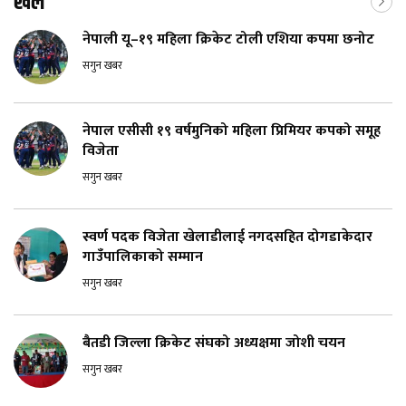
खेल
नेपाली यू–१९ महिला क्रिकेट टोली एशिया कपमा छनोट
सगुन खबर
नेपाल एसीसी १९ वर्षमुनिको महिला प्रिमियर कपको समूह
विजेता
सगुन खबर
स्वर्ण पदक विजेता खेलाडीलाई नगदसहित दोगडाकेदार
गाउँपालिकाको सम्मान
सगुन खबर
बैतडी जिल्ला क्रिकेट संघको अध्यक्षमा जोशी चयन
सगुन खबर