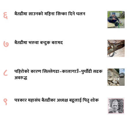
६
बैतडीमा साउनको महिना सिन्का दिने चलन
७
बैतडीमा भरुवा बन्दुक बरामद
८
पहिरोको कारण सिल्लेगडा–कालागाउँ–पुर्चौंडी सडक
अवरुद्ध
९
पत्रकार महासंघ बैतडीका अध्यक्ष बडूलाई पितृ शोक