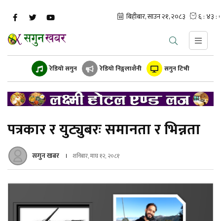
रेडियो सगुन
रेडियो निङ्गलाशैनी
सगुन टिभी
पत्रकार र युट्युबरः समानता र भिन्नता
सगुन खबर
शनिबार, माघ १२, २०८१