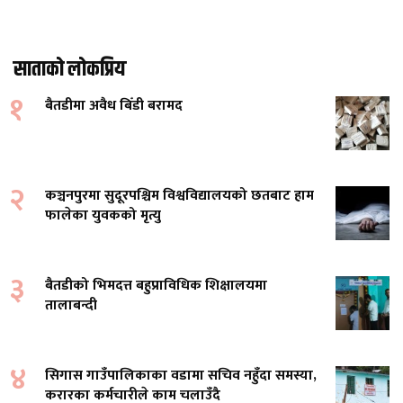
साताको लोकप्रिय
१
बैतडीमा अवैध बिँडी बरामद
२
कञ्चनपुरमा सुदूरपश्चिम विश्वविद्यालयको छतबाट हाम
फालेका युवकको मृत्यु
३
बैतडीको भिमदत्त बहुप्राविधिक शिक्षालयमा
तालाबन्दी
४
सिगास गाउँपालिकाका वडामा सचिव नहुँदा समस्या,
करारका कर्मचारीले काम चलाउँदै