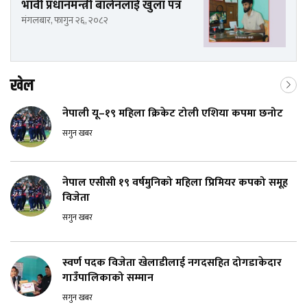
भावी प्रधानमन्त्री बालेनलाई खुला पत्र
मंगलबार, फागुन २६, २०८२
खेल
नेपाली यू–१९ महिला क्रिकेट टोली एशिया कपमा छनोट
सगुन खबर
नेपाल एसीसी १९ वर्षमुनिको महिला प्रिमियर कपको समूह
विजेता
सगुन खबर
स्वर्ण पदक विजेता खेलाडीलाई नगदसहित दोगडाकेदार
गाउँपालिकाको सम्मान
सगुन खबर