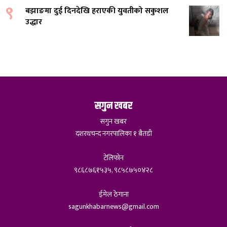
९
बझाङमा दुई दिनदेखि हराएकी युवतीको सकुशल
उद्धार
सगुन खबर
सगुन खबर
दशरथचन्द नगरपालिका १ बैतडी
टेलिफोन
९८६८७६१५३५, ९८५८७५०४२८
ईमेल ठेगाना
sagunkhabarnews@gmail.com