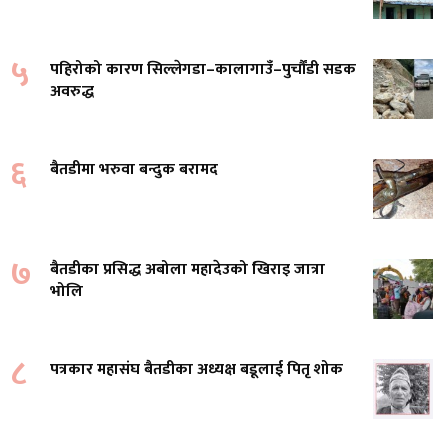
५
पहिरोको कारण सिल्लेगडा–कालागाउँ–पुर्चौंडी सडक
अवरुद्ध
६
बैतडीमा भरुवा बन्दुक बरामद
७
बैतडीका प्रसिद्ध अबोला महादेउको खिराइ जात्रा
भोलि
८
पत्रकार महासंघ बैतडीका अध्यक्ष बडूलाई पितृ शोक