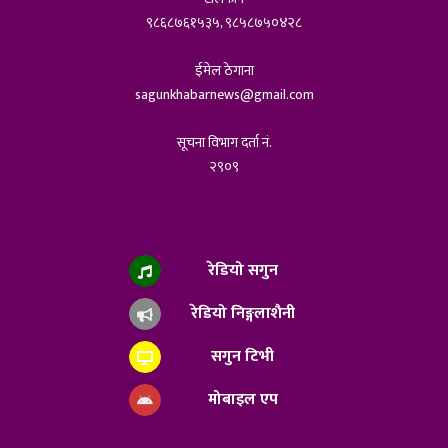
९८६८७६१५३५, ९८५८७५०४२८
ईमेल ठेगाना
sagunkhabarnews@gmail.com
सूचना विभाग दर्ता नं.
२९०९
रेडियो सगुन
रेडियो निङ्गलाशैनी
सगुन टिभी
मोबाइल एप