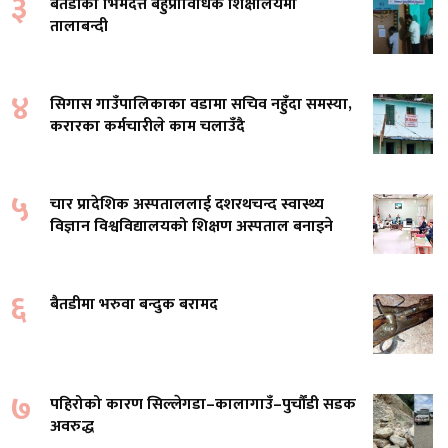
३
बैतडीको भिमदत्त बहुप्राविधिक शिक्षालयमा
तालाबन्दी
४
सिगास गाउँपालिकाका वडामा सचिव नहुँदा समस्या,
करारका कर्मचारीले काम चलाउँदै
५
चार प्रादेशिक अस्पताललाई दशरथचन्द स्वास्थ्य
विज्ञान विश्वविद्यालयको शिक्षण अस्पताल बनाइने
६
बैतडीमा भरुवा बन्दुक बरामद
७
पहिरोको कारण सिल्लेगडा–कालागाउँ–पुर्चौंडी सडक
अवरुद्ध