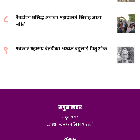
८
बैतडीका प्रसिद्ध अबोला महादेउको खिराइ जात्रा
भोलि
९
पत्रकार महासंघ बैतडीका अध्यक्ष बडूलाई पितृ शोक
सगुन खबर
सगुन खबर
दशरथचन्द नगरपालिका १ बैतडी
टेलिफोन