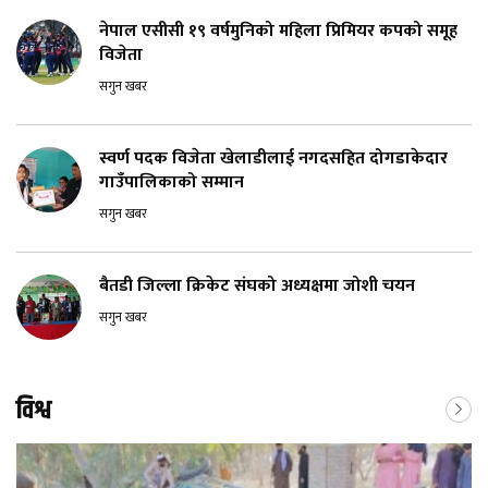
नेपाल एसीसी १९ वर्षमुनिको महिला प्रिमियर कपको समूह
विजेता
सगुन खबर
स्वर्ण पदक विजेता खेलाडीलाई नगदसहित दोगडाकेदार
गाउँपालिकाको सम्मान
सगुन खबर
बैतडी जिल्ला क्रिकेट संघको अध्यक्षमा जोशी चयन
सगुन खबर
विश्व