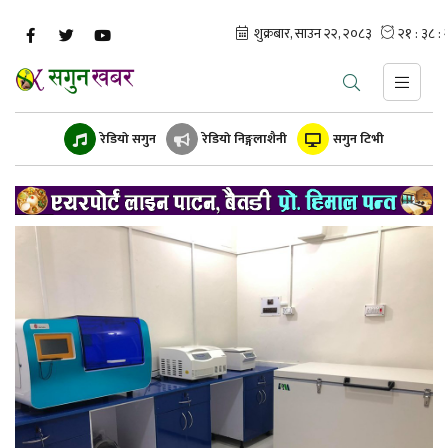
रेडियो सगुन
रेडियो निङ्गलाशैनी
सगुन टिभी