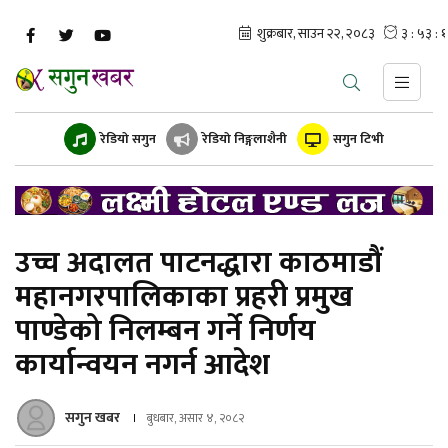
रेडियो सगुन
रेडियो निङ्गलाशैनी
सगुन टिभी
उच्च अदालत पाटनद्धारा काठमाडौं
महानगरपालिकाका प्रहरी प्रमुख
पाण्डेको निलम्बन गर्ने निर्णय
कार्यान्वयन नगर्न आदेश
सगुन खबर
बुधबार, असार ४, २०८२