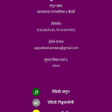
सगुन खबर
दशरथचन्द नगरपालिका १ बैतडी
टेलिफोन
९८६८७६१५३५, ९८५८७५०४२८
ईमेल ठेगाना
sagunkhabarnews@gmail.com
सूचना विभाग दर्ता नं.
२९०९
रेडियो सगुन
रेडियो निङ्गलाशैनी