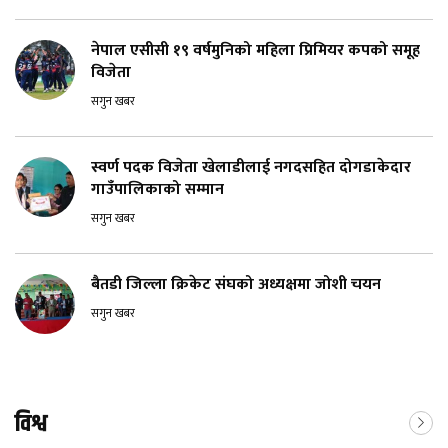
नेपाल एसीसी १९ वर्षमुनिको महिला प्रिमियर कपको समूह
विजेता
सगुन खबर
स्वर्ण पदक विजेता खेलाडीलाई नगदसहित दोगडाकेदार
गाउँपालिकाको सम्मान
सगुन खबर
बैतडी जिल्ला क्रिकेट संघको अध्यक्षमा जोशी चयन
सगुन खबर
विश्व