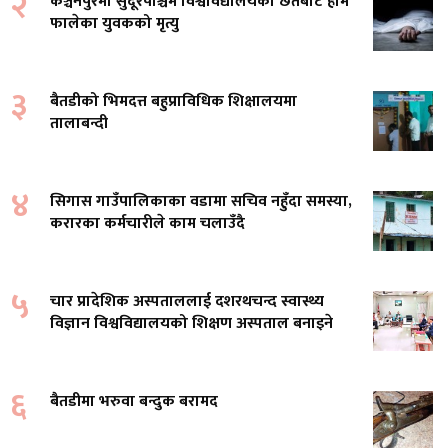
२
कञ्चनपुरमा सुदूरपश्चिम विश्वविद्यालयको छतबाट हाम
फालेका युवकको मृत्यु
३
बैतडीको भिमदत्त बहुप्राविधिक शिक्षालयमा
तालाबन्दी
४
सिगास गाउँपालिकाका वडामा सचिव नहुँदा समस्या,
करारका कर्मचारीले काम चलाउँदै
५
चार प्रादेशिक अस्पताललाई दशरथचन्द स्वास्थ्य
विज्ञान विश्वविद्यालयको शिक्षण अस्पताल बनाइने
६
बैतडीमा भरुवा बन्दुक बरामद