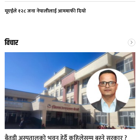
यूएईले १२८ जना नेपालीलाई आममाफी दियाे
विचार
बैतडी अस्पतालको भवन हेर्दै कहिलेसम्म बस्ने सरकार ?