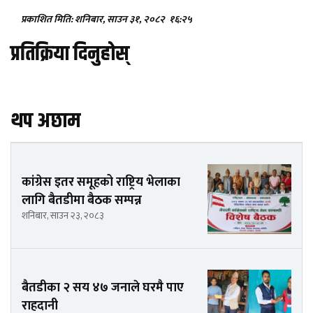
प्रकाशित मिति: शनिबार, साउन ३१, २०८२
१६:२५
प्रतिक्रिया दिनुहोस्
थप अछाम
कांग्रेस इतर समूहको राष्ट्रिय भेलाका
लागि बैतडीमा बैठक सम्पन्न
शनिबार, साउन २३, २०८३
बैतडीका २ सय ४७ जनाले घरमै पाए
राहदानी