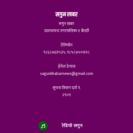
सगुन खबर
सगुन खबर
दशरथचन्द नगरपालिका १ बैतडी
टेलिफोन
९८६८७६१५३५, ९८५८७५०४२८
ईमेल ठेगाना
sagunkhabarnews@gmail.com
सूचना विभाग दर्ता नं.
२९०९
रेडियो सगुन