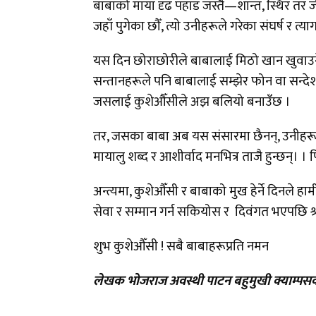
बाबाको माया दृढ पहाड जस्तै—शान्त, स्थिर तर 
जहाँ पुगेका छौँ, त्यो उनीहरूले गरेका संघर्ष र त्
यस दिन छोराछोरीले बाबालाई मिठो खान खुवाउने, भ
सन्तानहरूले पनि बाबालाई सम्झेर फोन वा सन्देश 
जसलाई कुशेऔँसीले अझ बलियो बनाउँछ ।
तर, जसका बाबा अब यस संसारमा छैनन्, उनीहरूक
मायालु शब्द र आशीर्वाद मनभित्र ताजै हुन्छन्। । प
अन्त्यमा, कुशेऔँसी र बाबाको मुख हेर्ने दिनले
सेवा र सम्मान गर्न सकियोस र दिवंगत भएपछि श्
शुभ कुशेऔँसी ! सबै बाबाहरूप्रति नमन
लेखक भोजराज अवस्थी पाटन बहुमुखी क्याम्पसको स