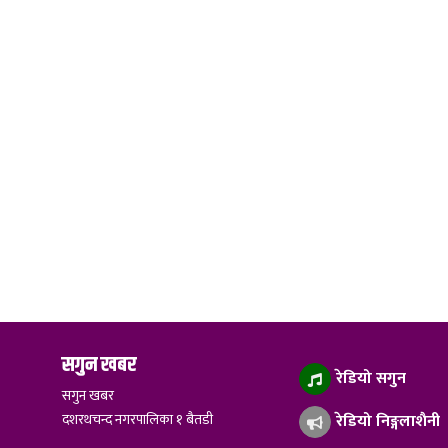
सगुन खबर
रेडियो सगुन
सगुन खबर
दशरथचन्द नगरपालिका १ बैतडी
रेडियो निङ्गलाशैनी