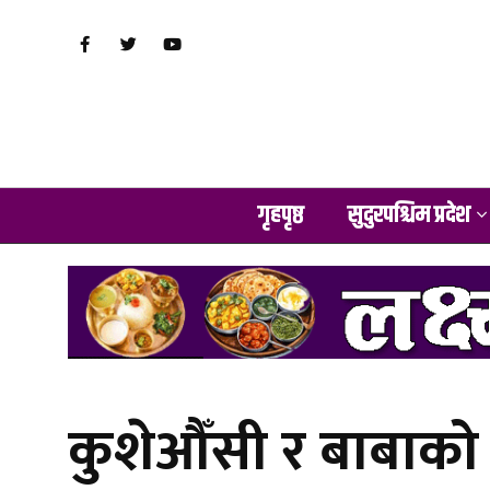
गृहपृष्ठ
सुदुरपश्चिम प्रदेश
कुशेऔँसी र बाबाको मु