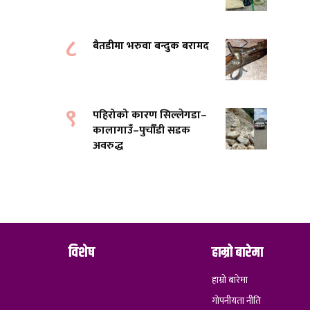
८
बैतडीमा भरुवा बन्दुक बरामद
९
पहिरोको कारण सिल्लेगडा–
कालागाउँ–पुर्चौंडी सडक
अवरुद्ध
विशेष
हाम्रो बारेमा
हाम्रो बारेमा
गोपनीयता नीति