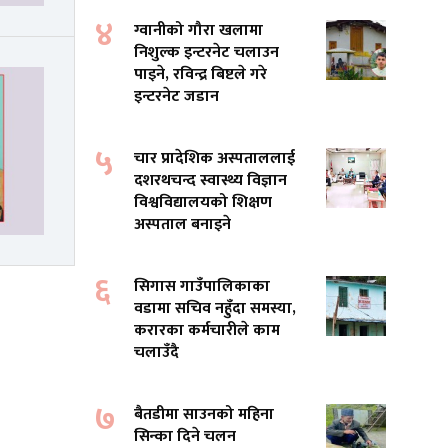
४
ग्वानीको गौरा खलामा
निशुल्क इन्टरनेट चलाउन
पाइने, रविन्द्र बिष्टले गरे
इन्टरनेट जडान
५
चार प्रादेशिक अस्पताललाई
दशरथचन्द स्वास्थ्य विज्ञान
विश्वविद्यालयको शिक्षण
अस्पताल बनाइने
६
सिगास गाउँपालिकाका
वडामा सचिव नहुँदा समस्या,
करारका कर्मचारीले काम
चलाउँदै
७
बैतडीमा साउनको महिना
सिन्का दिने चलन