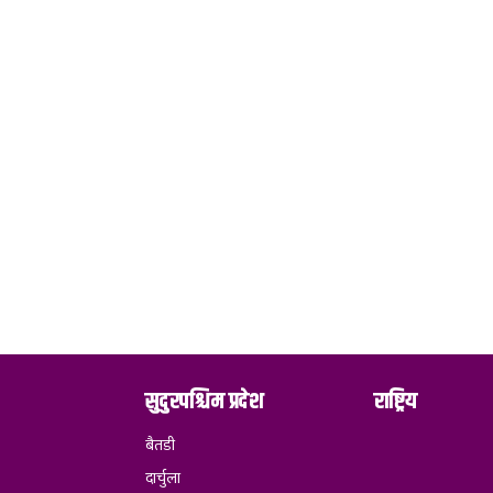
सुदुरपश्चिम प्रदेश
राष्ट्रिय
बैतडी
दार्चुला