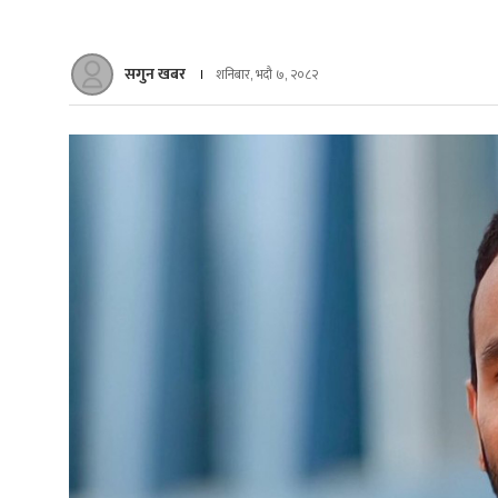
सगुन खबर
शनिबार, भदौ ७, २०८२