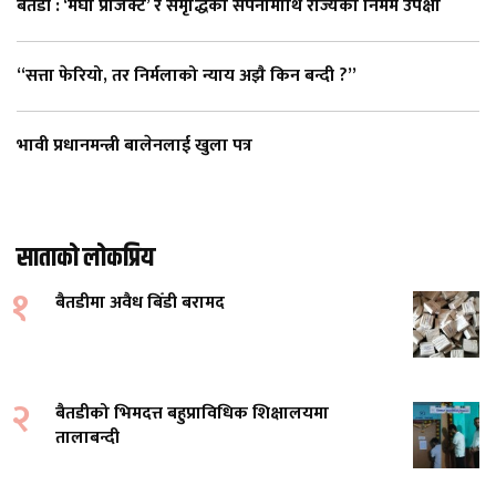
बैतडी : ‘मेघा प्रोजेक्ट’ र समृद्धिको सपनामाथि राज्यको निर्मम उपेक्षा
“सत्ता फेरियो, तर निर्मलाको न्याय अझै किन बन्दी ?”
भावी प्रधानमन्त्री बालेनलाई खुला पत्र
साताको लोकप्रिय
१
बैतडीमा अवैध बिँडी बरामद
२
बैतडीको भिमदत्त बहुप्राविधिक शिक्षालयमा
तालाबन्दी