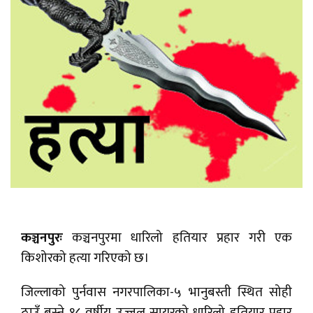
कञ्चनपुरः
कञ्चनपुरमा धारिलो हतियार प्रहार गरी एक
किशोरको हत्या गरिएको छ।
जिल्लाको पुर्नवास नगरपालिका-५ भानुबस्ती स्थित सोही
ठाउँ बस्ने १८ वर्षीय उज्जल सायरको धारिलो हतियार प्रहार