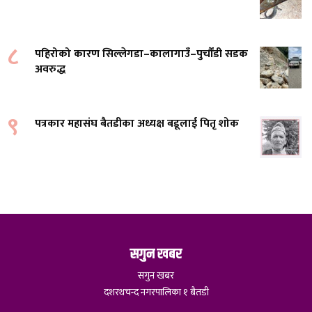
८
पहिरोको कारण सिल्लेगडा–कालागाउँ–पुर्चौंडी सडक
अवरुद्ध
९
पत्रकार महासंघ बैतडीका अध्यक्ष बडूलाई पितृ शोक
सगुन खबर
सगुन खबर
दशरथचन्द नगरपालिका १ बैतडी