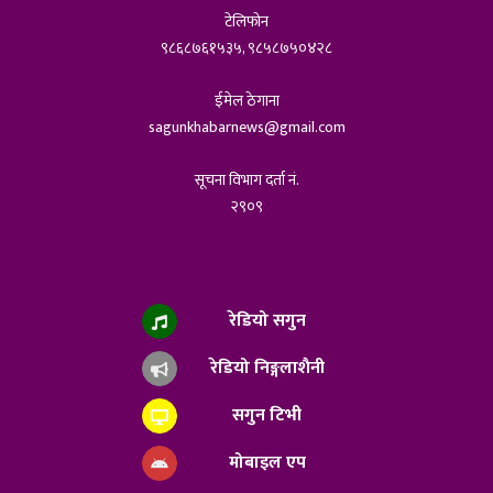
टेलिफोन
९८६८७६१५३५, ९८५८७५०४२८
ईमेल ठेगाना
sagunkhabarnews@gmail.com
सूचना विभाग दर्ता नं.
२९०९
रेडियो सगुन
रेडियो निङ्गलाशैनी
सगुन टिभी
मोबाइल एप