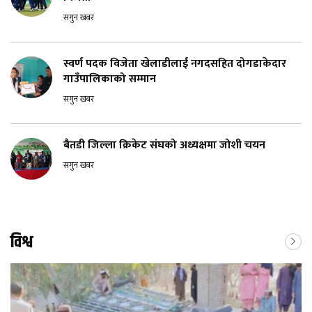
सगुन खबर
स्वर्ण पदक विजेता खेलाडीलाई नगदसहित दोगडाकेदार
गाउँपालिकाको सम्मान
सगुन खबर
बैतडी जिल्ला क्रिकेट संघको अध्यक्षमा जोशी चयन
सगुन खबर
विश्व