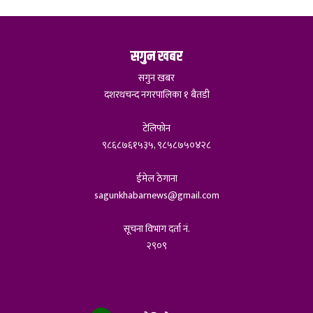
सगुन खबर
सगुन खबर
दशरथचन्द नगरपालिका १ बैतडी
टेलिफोन
९८६८७६१५३५, ९८५८७५०४२८
ईमेल ठेगाना
sagunkhabarnews@gmail.com
सूचना विभाग दर्ता नं.
२९०९