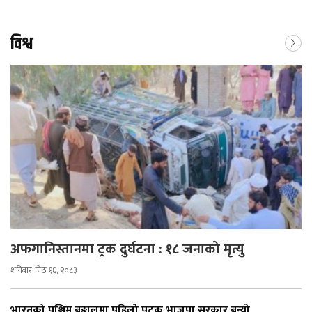
विश्व
अफगानिस्तानमा ट्रक दुर्घटना : १८ जनाको मृत्यु
शनिबार, जेठ १६, २०८३
भारतको पश्चिम बङ्गालमा पहिलो पटक भाजपा सरकार बन्यो