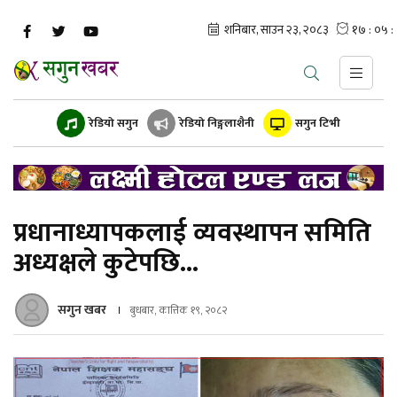
रेडियो सगुन
रेडियो निङ्गलाशैनी
सगुन टिभी
प्रधानाध्यापकलाई व्यवस्थापन समिति
अध्यक्षले कुटेपछि...
सगुन खबर
बुधबार, कात्तिक १९, २०८२