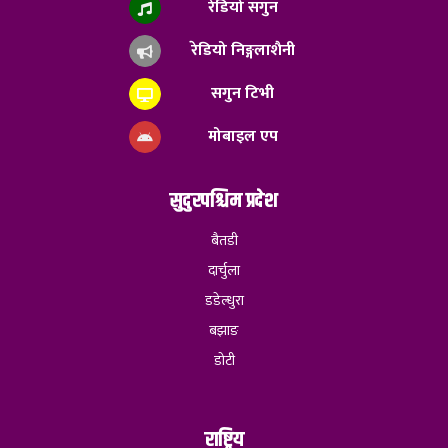
रेडियो सगुन
रेडियो निङ्गलाशैनी
सगुन टिभी
मोबाइल एप
सुदुरपश्चिम प्रदेश
बैतडी
दार्चुला
डडेल्धुरा
बझाङ
डोटी
राष्ट्रिय