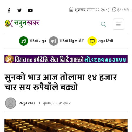
रेडियो सगुन
रेडियो निङ्गलाशैनी
सगुन टिभी
सुनको भाउ आज तोलामा १४ हजार
चार सय रुपैयाँले बढ्यो
सगुन खबर
बुधबार, माघ २१, २०८२