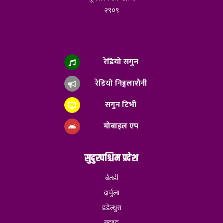
२९०९
रेडियो सगुन
रेडियो निङ्गलाशैनी
सगुन टिभी
मोबाइल एप
सुदुरपश्चिम प्रदेश
बैतडी
दार्चुला
डडेल्धुरा
बझाङ