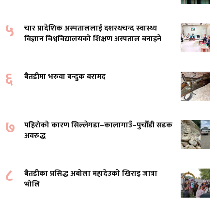
५
चार प्रादेशिक अस्पताललाई दशरथचन्द स्वास्थ्य
विज्ञान विश्वविद्यालयको शिक्षण अस्पताल बनाइने
६
बैतडीमा भरुवा बन्दुक बरामद
७
पहिरोको कारण सिल्लेगडा–कालागाउँ–पुर्चौंडी सडक
अवरुद्ध
८
बैतडीका प्रसिद्ध अबोला महादेउको खिराइ जात्रा
भोलि