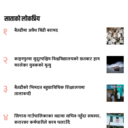
साताको लोकप्रिय
१
बैतडीमा अवैध बिँडी बरामद
२
कञ्चनपुरमा सुदूरपश्चिम विश्वविद्यालयको छतबाट हाम
फालेका युवकको मृत्यु
३
बैतडीको भिमदत्त बहुप्राविधिक शिक्षालयमा
तालाबन्दी
४
सिगास गाउँपालिकाका वडामा सचिव नहुँदा समस्या,
करारका कर्मचारीले काम चलाउँदै