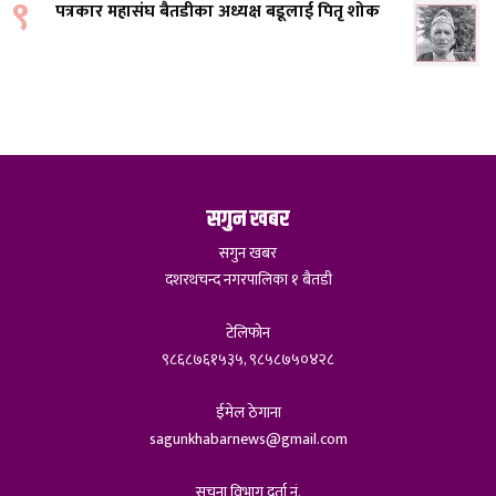
९
पत्रकार महासंघ बैतडीका अध्यक्ष बडूलाई पितृ शोक
सगुन खबर
सगुन खबर
दशरथचन्द नगरपालिका १ बैतडी
टेलिफोन
९८६८७६१५३५, ९८५८७५०४२८
ईमेल ठेगाना
sagunkhabarnews@gmail.com
सूचना विभाग दर्ता नं.