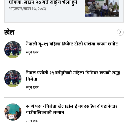
घोषणा, साउन २० गते राष्ट्रिय भेला हुने
आइतबार, साउन १७, २०८३
खेल
नेपाली यू–१९ महिला क्रिकेट टोली एशिया कपमा छनोट
सगुन खबर
नेपाल एसीसी १९ वर्षमुनिको महिला प्रिमियर कपको समूह
विजेता
सगुन खबर
स्वर्ण पदक विजेता खेलाडीलाई नगदसहित दोगडाकेदार
गाउँपालिकाको सम्मान
सगुन खबर