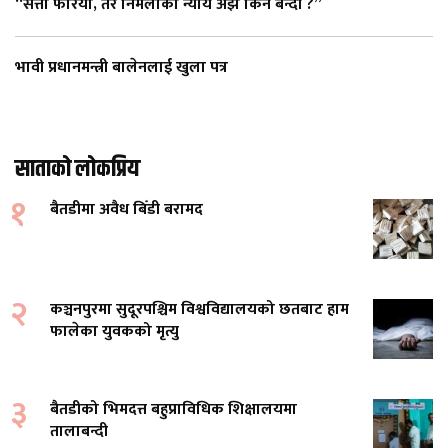
“सत्ता फेरियो, तर निर्मलाको न्याय अझै किन बन्दी ?”
भावी प्रधानमन्त्री बालेनलाई खुला पत्र
साताको लोकप्रिय
१
बैतडीमा अवैध बिँडी बरामद
२
कञ्चनपुरमा सुदूरपश्चिम विश्वविद्यालयको छतबाट हाम
फालेका युवकको मृत्यु
३
बैतडीको भिमदत्त बहुप्राविधिक शिक्षालयमा
तालाबन्दी