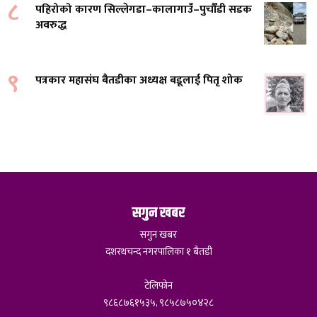
८
पहिरोको कारण सिल्लेगडा–कालागाउँ–पुर्चौंडी सडक
अवरुद्ध
९
पत्रकार महासंघ बैतडीका अध्यक्ष बडूलाई पितृ शोक
सगुन खबर
सगुन खबर
दशरथचन्द नगरपालिका १ बैतडी
टेलिफोन
९८६८७६१५३५, ९८५८७५०४२८