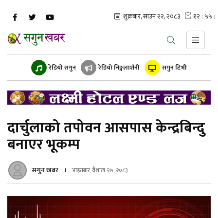
रेडियो सगुन
रेडियो निङ्गलाशैनी
सगुन टिभी
दार्चुलाको तपोवन आसपास केन्द्रबिन्दु
बनाएर भूकम्प
सगुन खबर
आइतबार, वैशाख २७, २०८३