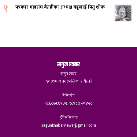
९
पत्रकार महासंघ बैतडीका अध्यक्ष बडूलाई पितृ शोक
सगुन खबर
सगुन खबर
दशरथचन्द नगरपालिका १ बैतडी
टेलिफोन
९८६८७६१५३५, ९८५८७५०४२८
ईमेल ठेगाना
sagunkhabarnews@gmail.com