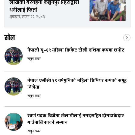
लाखका गरगहना कञ्चनपुर प्रहरीद्वारा
धनीलाई फिर्ता
शुक्रबार, साउन २२, २०८३
खेल
नेपाली यू–१९ महिला क्रिकेट टोली एशिया कपमा छनोट
सगुन खबर
नेपाल एसीसी १९ वर्षमुनिको महिला प्रिमियर कपको समूह
विजेता
सगुन खबर
स्वर्ण पदक विजेता खेलाडीलाई नगदसहित दोगडाकेदार
गाउँपालिकाको सम्मान
सगुन खबर