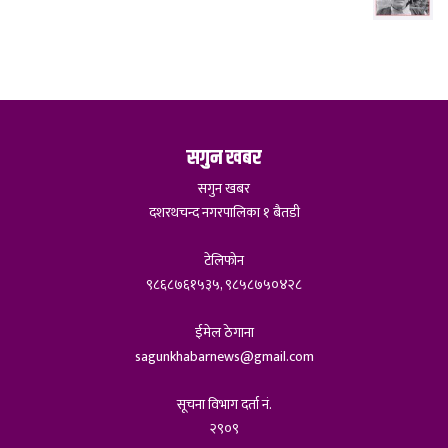
सगुन खबर
सगुन खबर
दशरथचन्द नगरपालिका १ बैतडी
टेलिफोन
९८६८७६१५३५, ९८५८७५०४२८
ईमेल ठेगाना
sagunkhabarnews@gmail.com
सूचना विभाग दर्ता नं.
२९०९