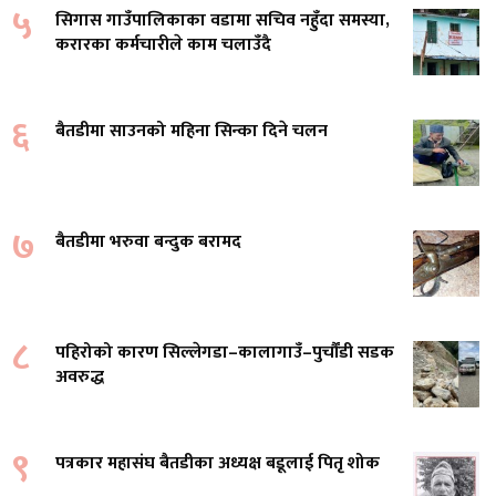
५
सिगास गाउँपालिकाका वडामा सचिव नहुँदा समस्या,
करारका कर्मचारीले काम चलाउँदै
६
बैतडीमा साउनको महिना सिन्का दिने चलन
७
बैतडीमा भरुवा बन्दुक बरामद
८
पहिरोको कारण सिल्लेगडा–कालागाउँ–पुर्चौंडी सडक
अवरुद्ध
९
पत्रकार महासंघ बैतडीका अध्यक्ष बडूलाई पितृ शोक