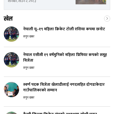
शनिबार, साउन २, २०८३
खेल
नेपाली यू–१९ महिला क्रिकेट टोली एशिया कपमा छनोट
सगुन खबर
नेपाल एसीसी १९ वर्षमुनिको महिला प्रिमियर कपको समूह
विजेता
सगुन खबर
स्वर्ण पदक विजेता खेलाडीलाई नगदसहित दोगडाकेदार
गाउँपालिकाको सम्मान
सगुन खबर