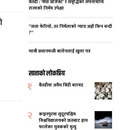
बैतडी : ‘मेघा प्रोजेक्ट’ र समृद्धिको सपनामाथि
राज्यको निर्मम उपेक्षा
ो
“सत्ता फेरियो, तर निर्मलाको न्याय अझै किन बन्दी
?”
भावी प्रधानमन्त्री बालेनलाई खुला पत्र
साताको लोकप्रिय
१
बैतडीमा अवैध बिँडी बरामद
२
कञ्चनपुरमा सुदूरपश्चिम
विश्वविद्यालयको छतबाट हाम
फालेका युवकको मृत्यु