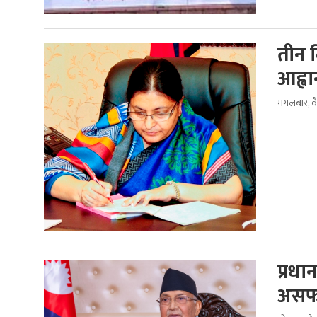
तीन द
आह्वा
मंगलबार, 
प्रधा
अस