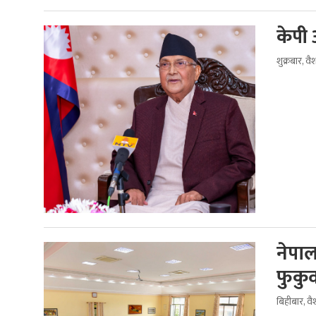
केपी 
शुक्रबार, 
नेपा
फुकु
बिहीबार, व