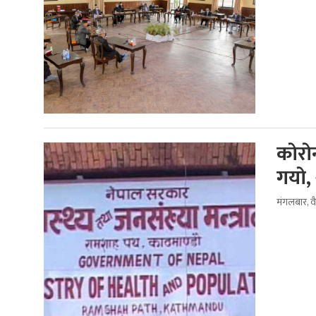
काेरा
गयाे,
मंगलबार, 