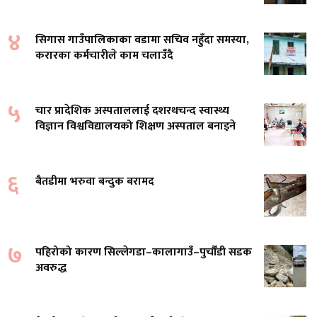
४
सिगास गाउँपालिकाका वडामा सचिव नहुँदा समस्या,
करारका कर्मचारीले काम चलाउँदै
५
चार प्रादेशिक अस्पताललाई दशरथचन्द स्वास्थ्य
विज्ञान विश्वविद्यालयको शिक्षण अस्पताल बनाइने
६
बैतडीमा भरुवा बन्दुक बरामद
७
पहिरोको कारण सिल्लेगडा–कालागाउँ–पुर्चौंडी सडक
अवरुद्ध