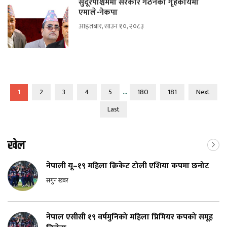
सुदूरपश्चिममा सरकार गठनको गृहकार्यमा
एमाले-नेकपा
आइतबार, साउन १०, २०८३
...
1
2
3
4
5
180
181
Next
Last
खेल
नेपाली यू–१९ महिला क्रिकेट टोली एशिया कपमा छनोट
सगुन खबर
नेपाल एसीसी १९ वर्षमुनिको महिला प्रिमियर कपको समूह