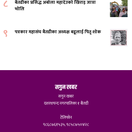
८
बैतडीका प्रसिद्ध अबोला महादेउको खिराइ जात्रा
भोलि
९
पत्रकार महासंघ बैतडीका अध्यक्ष बडूलाई पितृ शोक
सगुन खबर
सगुन खबर
दशरथचन्द नगरपालिका १ बैतडी
टेलिफोन
९८६८७६१५३५, ९८५८७५०४२८