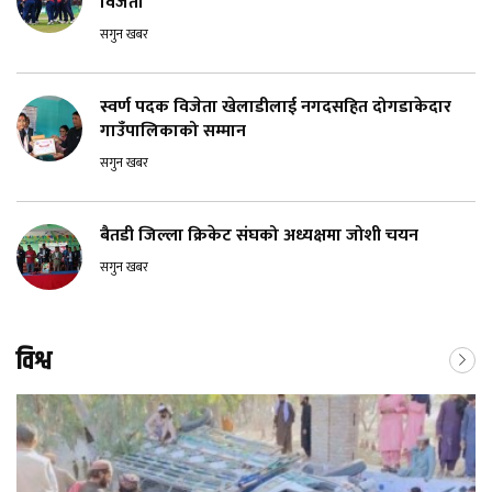
विजेता
सगुन खबर
स्वर्ण पदक विजेता खेलाडीलाई नगदसहित दोगडाकेदार
गाउँपालिकाको सम्मान
सगुन खबर
बैतडी जिल्ला क्रिकेट संघको अध्यक्षमा जोशी चयन
सगुन खबर
विश्व