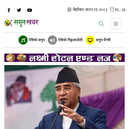
रेडियो सगुन
रेडियो निङ्गलाशैनी
सगुन टिभी