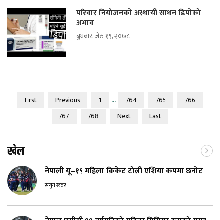
परिवार नियोजनको अस्थायी साधन डिपोको
अभाव
बुधबार, जेठ १९, २०७८
...
First
Previous
1
764
765
766
767
768
Next
Last
खेल
नेपाली यू–१९ महिला क्रिकेट टोली एशिया कपमा छनोट
सगुन खबर