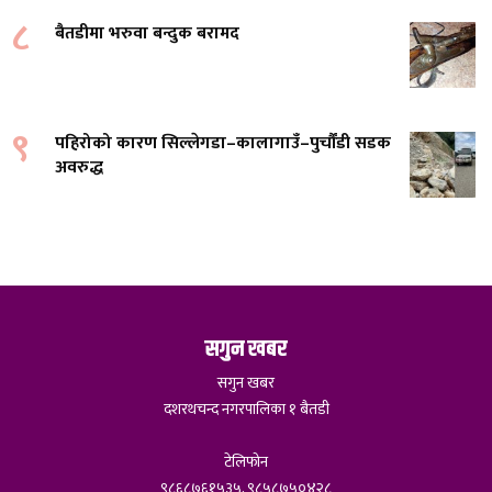
८
बैतडीमा भरुवा बन्दुक बरामद
९
पहिरोको कारण सिल्लेगडा–कालागाउँ–पुर्चौंडी सडक
अवरुद्ध
सगुन खबर
सगुन खबर
दशरथचन्द नगरपालिका १ बैतडी
टेलिफोन
९८६८७६१५३५, ९८५८७५०४२८