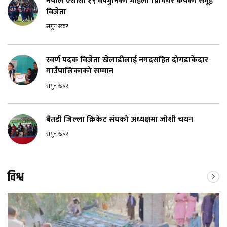
नेपाल एसीसी १९ वर्षमुनिको महिला प्रिमियर कपको समूह
विजेता
सगुन खबर
स्वर्ण पदक विजेता खेलाडीलाई नगदसहित दोगडाकेदार
गाउँपालिकाको सम्मान
सगुन खबर
बैतडी जिल्ला क्रिकेट संघको अध्यक्षमा जोशी चयन
सगुन खबर
विश्व