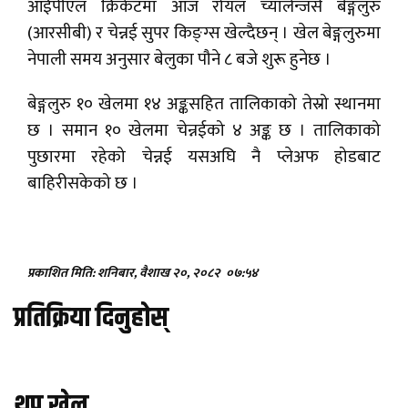
आईपीएल क्रिकेटमा आज रोयल च्यालेन्जर्स बेङ्गलुरु
(आरसीबी) र चेन्नई सुपर किङ्ग्स खेल्दैछन् । खेल बेङ्गलुरुमा
नेपाली समय अनुसार बेलुका पौने ८ बजे शुरू हुनेछ ।
बेङ्गलुरु १० खेलमा १४ अङ्कसहित तालिकाको तेस्रो स्थानमा
छ । समान १० खेलमा चेन्नईको ४ अङ्क छ । तालिकाको
पुछारमा रहेको चेन्नई यसअघि नै प्लेअफ होडबाट
बाहिरीसकेको छ ।
प्रकाशित मिति: शनिबार, वैशाख २०, २०८२
०७:५४
प्रतिक्रिया दिनुहोस्
थप खेल