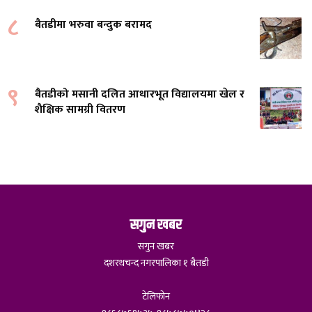
८
बैतडीमा भरुवा बन्दुक बरामद
९
बैतडीको मसानी दलित आधारभूत विद्यालयमा खेल र
शैक्षिक सामग्री वितरण
सगुन खबर
सगुन खबर
दशरथचन्द नगरपालिका १ बैतडी
टेलिफोन