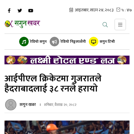
रेडियो सगुन
रेडियो निङ्गलाशैनी
सगुन टिभी
आईपीएल क्रिकेटमा गुजरातले
हैदराबादलाई ३८ रनले हरायो
सगुन खबर
शनिबार, वैशाख २०, २०८२