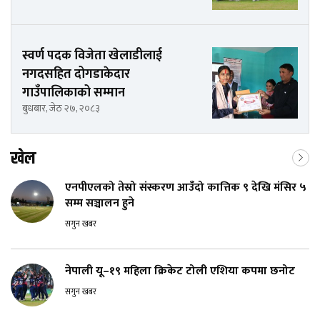
स्वर्ण पदक विजेता खेलाडीलाई
नगदसहित दोगडाकेदार
गाउँपालिकाको सम्मान
बुधबार, जेठ २७, २०८३
खेल
एनपीएलको तेस्रो संस्करण आउँदो कात्तिक ९ देखि मंसिर ५
सम्म सञ्चालन हुने
सगुन खबर
नेपाली यू–१९ महिला क्रिकेट टोली एशिया कपमा छनोट
सगुन खबर