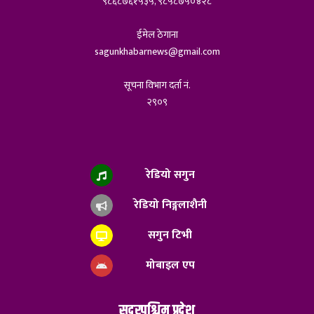
९८६८७६१५३५, ९८५८७५०४२८
ईमेल ठेगाना
sagunkhabarnews@gmail.com
सूचना विभाग दर्ता नं.
२९०९
रेडियो सगुन
रेडियो निङ्गलाशैनी
सगुन टिभी
मोबाइल एप
सुदुरपश्चिम प्रदेश