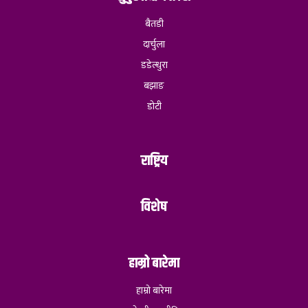
बैतडी
दार्चुला
डडेल्धुरा
बझाङ
डोटी
राष्ट्रिय
विशेष
हाम्रो बारेमा
हाम्रो बारेमा