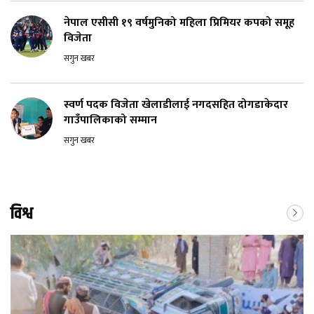
नेपाल एसीसी १९ वर्षमुनिको महिला प्रिमियर कपको समूह
विजेता
सगुन खबर
स्वर्ण पदक विजेता खेलाडीलाई नगदसहित दोगडाकेदार
गाउँपालिकाको सम्मान
सगुन खबर
विश्व