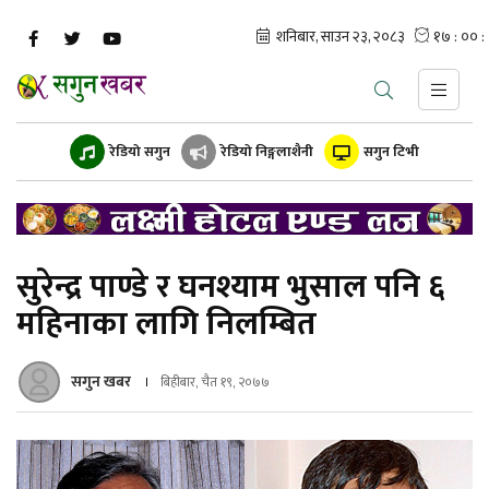
रेडियो सगुन
रेडियो निङ्गलाशैनी
सगुन टिभी
सुरेन्द्र पाण्डे र घनश्याम भुसाल पनि ६
महिनाका लागि निलम्बित
सगुन खबर
बिहीबार, चैत १९, २०७७