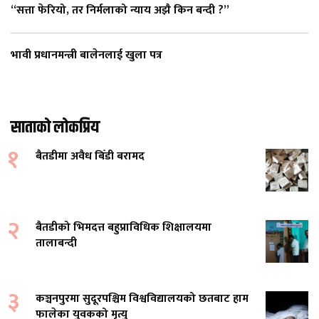
“सत्ता फेरियो, तर निर्मलाको न्याय अझै किन बन्दी ?”
भावी प्रधानमन्त्री बालेनलाई खुला पत्र
साताको लोकप्रिय
१
बैतडीमा अवैध बिँडी बरामद
२
बैतडीको भिमदत्त बहुप्राविधिक शिक्षालयमा
तालाबन्दी
३
कञ्चनपुरमा सुदूरपश्चिम विश्वविद्यालयको छतबाट हाम
फालेका युवकको मृत्यु