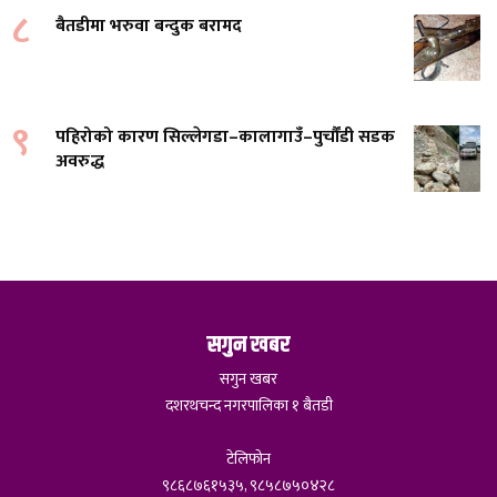
८
बैतडीमा भरुवा बन्दुक बरामद
९
पहिरोको कारण सिल्लेगडा–कालागाउँ–पुर्चौंडी सडक
अवरुद्ध
सगुन खबर
सगुन खबर
दशरथचन्द नगरपालिका १ बैतडी
टेलिफोन
९८६८७६१५३५, ९८५८७५०४२८