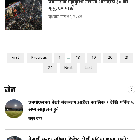
प्रयागराज महाकुम्भ मेलामा भागदौडः ३० को
मृत्यु, ६० घाइते
बुधबार, माघ १६, २०८१
...
First
Previous
1
18
19
20
21
22
Next
Last
खेल
एनपीएलको तेस्रो संस्करण आउँदो कात्तिक ९ देखि मंसिर ५
सम्म सञ्चालन हुने
सगुन खबर
नेपाली यू–१९ महिला क्रिकेट टोली एशिया कपमा छनोट