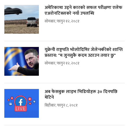
अमेरिकामा उड्ने कारको सफल परीक्षणः एलेफ
एअरोनटिक्सको नयाँ उपलब्धि
सोमबार, फागुन १२, २०८१
युक्रेनी राष्ट्रपति भोलोदिमिर जेलेन्स्कीको शान्ति
प्रस्ताव: "म जुनसुकै कदम उठाउन तयार छु"
सोमबार, फागुन १२, २०८१
अब फेसबुक लाइभ भिडियोहरू ३० दिनपछि
मेटिने
बिहीबार, फागुन ८, २०८१