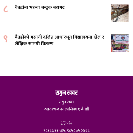
८
बैतडीमा भरुवा बन्दुक बरामद
९
बैतडीको मसानी दलित आधारभूत विद्यालयमा खेल र
शैक्षिक सामग्री वितरण
सगुन खबर
सगुन खबर
दशरथचन्द नगरपालिका १ बैतडी
टेलिफोन
९८६८७६१५३५, ९८५८७५०४२८