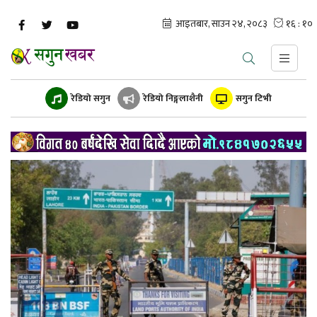
रेडियो सगुन
रेडियो निङ्गलाशैनी
सगुन टिभी