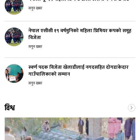
सगुन खबर
नेपाल एसीसी १९ वर्षमुनिको महिला प्रिमियर कपको समूह
विजेता
सगुन खबर
स्वर्ण पदक विजेता खेलाडीलाई नगदसहित दोगडाकेदार
गाउँपालिकाको सम्मान
सगुन खबर
विश्व