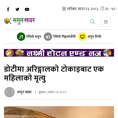
रेडियो सगुन
रेडियो निङ्गलाशैनी
सगुन टिभी
डोटीमा अरिङ्गालको टोकाइबाट एक
महिलाको मृत्यु
सगुन खबर
बुधबार, असोज २२, २०८२