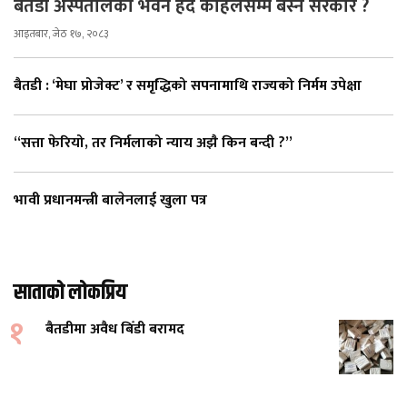
बैतडी अस्पतालको भवन हेर्दै कहिलेसम्म बस्ने सरकार ?
आइतबार, जेठ १७, २०८३
बैतडी : ‘मेघा प्रोजेक्ट’ र समृद्धिको सपनामाथि राज्यको निर्मम उपेक्षा
“सत्ता फेरियो, तर निर्मलाको न्याय अझै किन बन्दी ?”
भावी प्रधानमन्त्री बालेनलाई खुला पत्र
साताको लोकप्रिय
१
बैतडीमा अवैध बिँडी बरामद