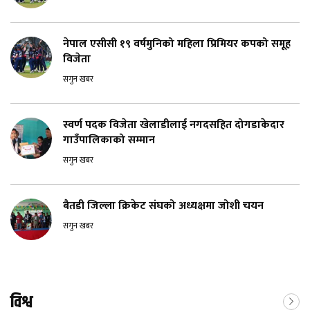
नेपाल एसीसी १९ वर्षमुनिको महिला प्रिमियर कपको समूह
विजेता
सगुन खबर
स्वर्ण पदक विजेता खेलाडीलाई नगदसहित दोगडाकेदार
गाउँपालिकाको सम्मान
सगुन खबर
बैतडी जिल्ला क्रिकेट संघको अध्यक्षमा जोशी चयन
सगुन खबर
विश्व