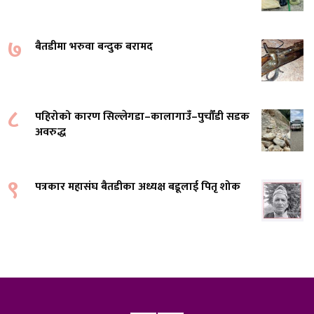
७
बैतडीमा भरुवा बन्दुक बरामद
८
पहिरोको कारण सिल्लेगडा–कालागाउँ–पुर्चौंडी सडक
अवरुद्ध
९
पत्रकार महासंघ बैतडीका अध्यक्ष बडूलाई पितृ शोक