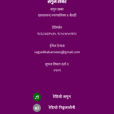
सगुन खबर
सगुन खबर
दशरथचन्द नगरपालिका १ बैतडी
टेलिफोन
९८६८७६१५३५, ९८५८७५०४२८
ईमेल ठेगाना
sagunkhabarnews@gmail.com
सूचना विभाग दर्ता नं.
२९०९
रेडियो सगुन
रेडियो निङ्गलाशैनी