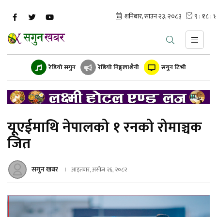
रेडियो सगुन
रेडियो निङ्गलाशैनी
सगुन टिभी
यूएईमाथि नेपालको १ रनको रोमाञ्चक
जित
सगुन खबर
आइतबार, असोज २६, २०८२