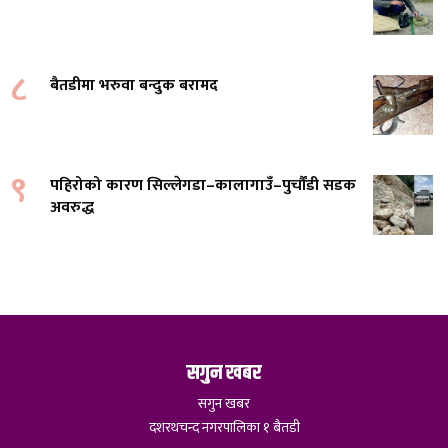
८
बैतडीमा भरुवा बन्दुक बरामद
९
पहिरोको कारण सिल्लेगडा–कालागाउँ–पुर्चौंडी सडक
अवरुद्ध
सगुन खबर
सगुन खबर
दशरथचन्द नगरपालिका १ बैतडी