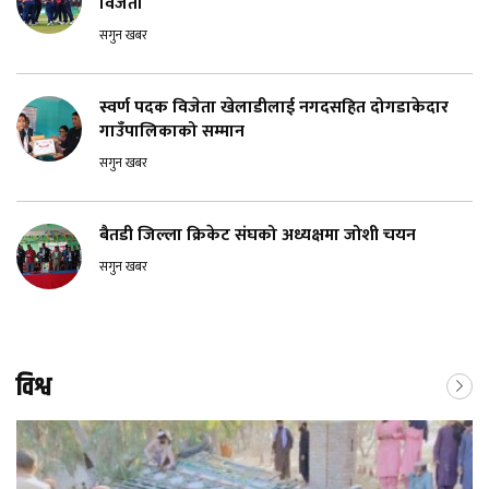
विजेता
सगुन खबर
स्वर्ण पदक विजेता खेलाडीलाई नगदसहित दोगडाकेदार
गाउँपालिकाको सम्मान
सगुन खबर
बैतडी जिल्ला क्रिकेट संघको अध्यक्षमा जोशी चयन
सगुन खबर
विश्व