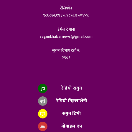
टेलिफोन
९८६८७६१५३५, ९८५८७५०४२८
ईमेल ठेगाना
sagunkhabarnews@gmail.com
सूचना विभाग दर्ता नं.
२९०९
रेडियो सगुन
रेडियो निङ्गलाशैनी
सगुन टिभी
मोबाइल एप