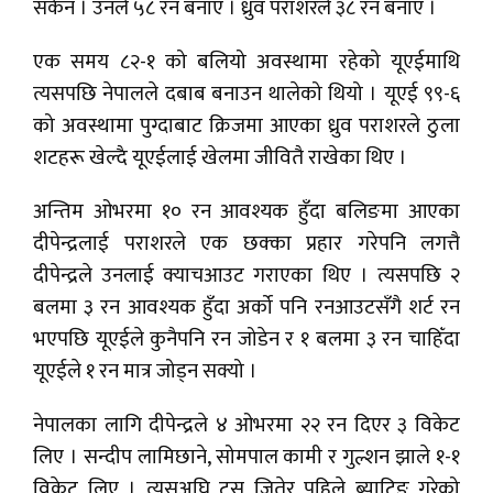
सकेन । उनले ५८ रन बनाए । ध्रुव पराशरले ३८ रन बनाए ।
एक समय ८२-१ को बलियो अवस्थामा रहेको यूएईमाथि
त्यसपछि नेपालले दबाब बनाउन थालेको थियो । यूएई ९९-६
को अवस्थामा पुग्दाबाट क्रिजमा आएका ध्रुव पराशरले ठुला
शटहरू खेल्दै यूएईलाई खेलमा जीवितै राखेका थिए ।
अन्तिम ओभरमा १० रन आवश्यक हुँदा बलिङमा आएका
दीपेन्द्रलाई पराशरले एक छक्का प्रहार गरेपनि लगत्तै
दीपेन्द्रले उनलाई क्याचआउट गराएका थिए । त्यसपछि २
बलमा ३ रन आवश्यक हुँदा अर्को पनि रनआउटसँगै शर्ट रन
भएपछि यूएईले कुनैपनि रन जोडेन र १ बलमा ३ रन चाहिँदा
यूएईले १ रन मात्र जोड्न सक्यो ।
नेपालका लागि दीपेन्द्रले ४ ओभरमा २२ रन दिएर ३ विकेट
लिए । सन्दीप लामिछाने, सोमपाल कामी र गुल्शन झाले १-१
विकेट लिए । त्यसअघि टस जितेर पहिले ब्याटिङ गरेको