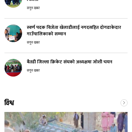
सगुन खबर
स्वर्ण पदक विजेता खेलाडीलाई नगदसहित दोगडाकेदार
गाउँपालिकाको सम्मान
सगुन खबर
बैतडी जिल्ला क्रिकेट संघको अध्यक्षमा जोशी चयन
सगुन खबर
विश्व