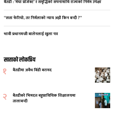
बैतडी : ‘मेघा प्रोजेक्ट’ र समृद्धिको सपनामाथि राज्यको निर्मम उपेक्षा
“सत्ता फेरियो, तर निर्मलाको न्याय अझै किन बन्दी ?”
भावी प्रधानमन्त्री बालेनलाई खुला पत्र
साताको लोकप्रिय
१
बैतडीमा अवैध बिँडी बरामद
२
बैतडीको भिमदत्त बहुप्राविधिक शिक्षालयमा
तालाबन्दी