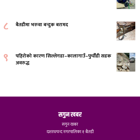
८
बैतडीमा भरुवा बन्दुक बरामद
९
पहिरोको कारण सिल्लेगडा–कालागाउँ–पुर्चौंडी सडक
अवरुद्ध
सगुन खबर
सगुन खबर
दशरथचन्द नगरपालिका १ बैतडी