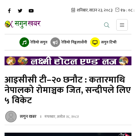
रेडियो सगुन
रेडियो निङ्गलाशैनी
सगुन टिभी
आइसीसी टी–२० छनौट : कतारमाथि
नेपालको रोमाञ्चक जित, सन्दीपले लिए
५ विकेट
सगुन खबर
मंगलबार, असोज २८, २०८२