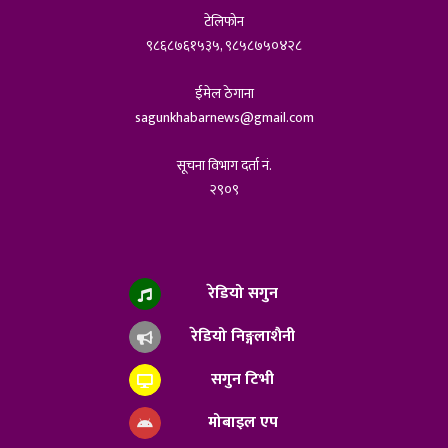
टेलिफोन
९८६८७६१५३५, ९८५८७५०४२८
ईमेल ठेगाना
sagunkhabarnews@gmail.com
सूचना विभाग दर्ता नं.
२९०९
रेडियो सगुन
रेडियो निङ्गलाशैनी
सगुन टिभी
मोबाइल एप