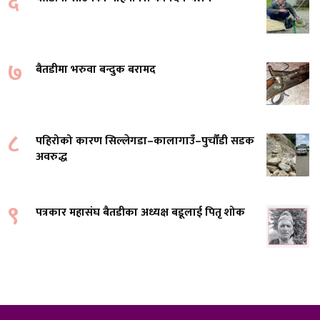
६
७
बैतडीमा भरुवा बन्दुक बरामद
८
पहिरोको कारण सिल्लेगडा–कालागाउँ–पुर्चौंडी सडक
अवरुद्ध
९
पत्रकार महासंघ बैतडीका अध्यक्ष बडूलाई पितृ शोक