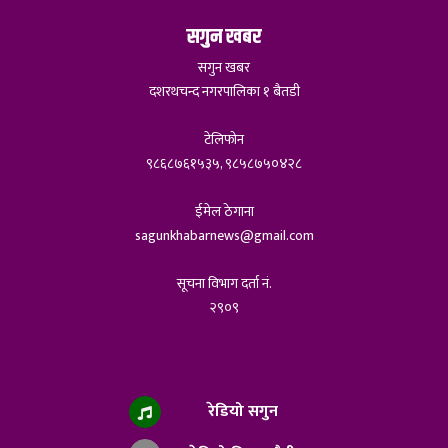
सगुन खबर
सगुन खबर
दशरथचन्द नगरपालिका १ बैतडी
टेलिफोन
९८६८७६१५३५, ९८५८७५०४२८
ईमेल ठेगाना
sagunkhabarnews@gmail.com
सूचना विभाग दर्ता नं.
२९०९
रेडियो सगुन