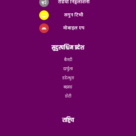
रेडियो निङ्गलाशैनी
सगुन टिभी
मोबाइल एप
सुदुरपश्चिम प्रदेश
बैतडी
दार्चुला
डडेल्धुरा
बझाङ
डोटी
राष्ट्रिय