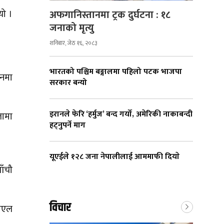
अफगानिस्तानमा ट्रक दुर्घटना : १८
यो ।
जनाको मृत्यु
शनिबार, जेठ १६, २०८३
भारतको पश्चिम बङ्गालमा पहिलो पटक भाजपा
ानमा
सरकार बन्यो
इरानले फेरि ‘हर्मुज’ बन्द गर्यो, अमेरिकी नाकाबन्दी
तामा
हट्नुपर्ने माग
यूएईले १२८ जना नेपालीलाई आममाफी दियाे
ाँचौ
विचार
पीएल