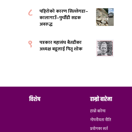
८
पहिरोको कारण सिल्लेगडा–
कालागाउँ–पुर्चौंडी सडक
अवरुद्ध
९
पत्रकार महासंघ बैतडीका
अध्यक्ष बडूलाई पितृ शोक
विशेष
हाम्रो बारेमा
हाम्रो बारेमा
गोपनीयता नीति
प्रयोगका सर्त