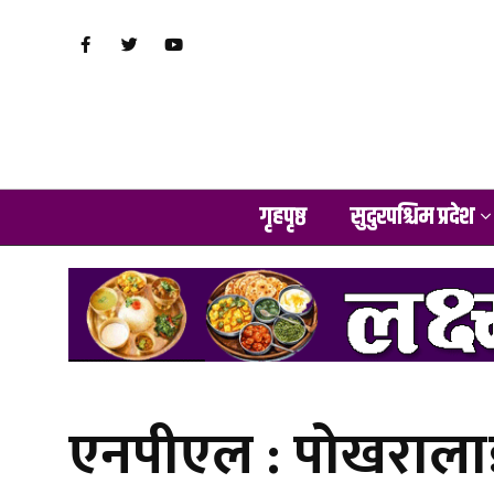
गृहपृष्ठ
सुदुरपश्चिम प्रदेश
एनपीएल : पोखरालाई 