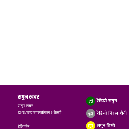
सगुन खबर
रेडियो सगुन
सगुन खबर
दशरथचन्द नगरपालिका १ बैतडी
रेडियो निङ्गलाशैनी
सगुन टिभी
टेलिफोन