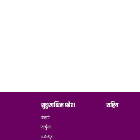
सुदुरपश्चिम प्रदेश
राष्ट्रिय
बैतडी
दार्चुला
डडेल्धुरा