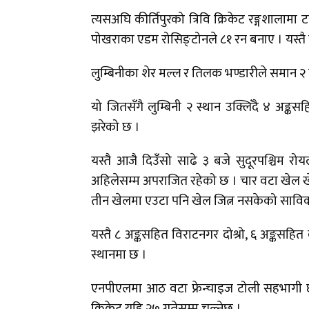
त्यसअघि कीर्तिपुरको त्रिवि क्रिकेट रङ्गशालाम
पोखराका एडम रोसिङ्टोनले ८१ रन बनाए । यस्त
लुम्बिनीका शेर मल्ल र तिलक भण्डारीले समान २
यो जितसँगै लुम्बिनी २ स्थान उक्लिँदै ४ अङ्क
झरेको छ ।
यस्तै आजै दिउँसो साढे ३ बजे सुदूरपश्चिम रो
अहिलेसम्म अपराजित रहेको छ । चार वटा खेल खेल
तीन खेलमा एउटा पनि खेल जित्न नसकेको साविक 
यस्तै ८ अङ्कसहित विराटनगर दोश्रो, ६ अङ्कसहित
स्थानमा छ ।
एनपीएलमा आठ वटा फ्रेन्चाइज टोली सहभागी छ
क्रिकेट यहि २७ गतेसम्म चल्नेछ ।