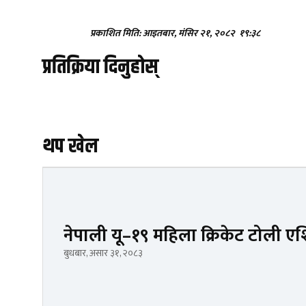
प्रकाशित मिति: आइतबार, मंसिर २१, २०८२
१९:३८
प्रतिक्रिया दिनुहोस्
थप खेल
नेपाली यू–१९ महिला क्रिकेट टोली 
बुधबार, असार ३१, २०८३