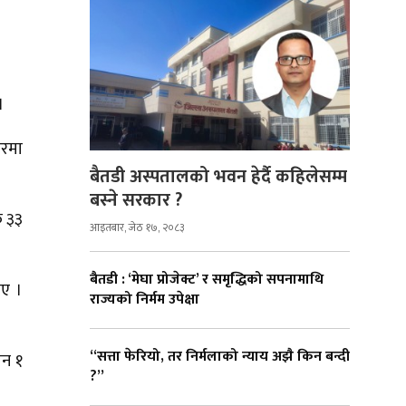
।
भरमा
बैतडी अस्पतालको भवन हेर्दै कहिलेसम्म
बस्ने सरकार ?
क ३३
आइतबार, जेठ १७, २०८३
बैतडी : ‘मेघा प्रोजेक्ट’ र समृद्धिको सपनामाथि
ाए ।
राज्यको निर्मम उपेक्षा
“सत्ता फेरियो, तर निर्मलाको न्याय अझै किन बन्दी
ान १
?”