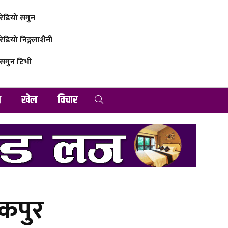
रेडियो सगुन
रेडियो निङ्गलाशैनी
सगुन टिभी
व
खेल
विचार
नकपुर