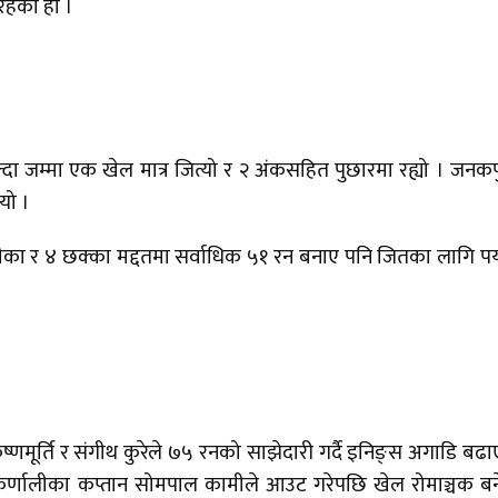
हेको हो ।
्दा जम्मा एक खेल मात्र जित्यो र २ अंकसहित पुछारमा रह्यो । जनकप
यो ।
चौका र ४ छक्का मद्दतमा सर्वाधिक ५१ रन बनाए पनि जितका लागि पर्य
णमूर्ति र संगीथ कुरेले ७५ रनको साझेदारी गर्दै इनिङ्स अगाडि बढ
र्णालीका कप्तान सोमपाल कामीले आउट गरेपछि खेल रोमाञ्चक ब