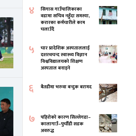
४
सिगास गाउँपालिकाका
वडामा सचिव नहुँदा समस्या,
करारका कर्मचारीले काम
चलाउँदै
५
चार प्रादेशिक अस्पताललाई
दशरथचन्द स्वास्थ्य विज्ञान
विश्वविद्यालयको शिक्षण
अस्पताल बनाइने
६
बैतडीमा भरुवा बन्दुक बरामद
७
पहिरोको कारण सिल्लेगडा–
कालागाउँ–पुर्चौंडी सडक
अवरुद्ध