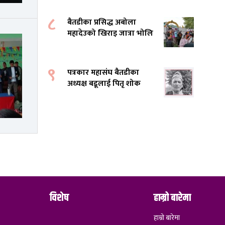
८
बैतडीका प्रसिद्ध अबोला
महादेउको खिराइ जात्रा भोलि
९
पत्रकार महासंघ बैतडीका
अध्यक्ष बडूलाई पितृ शोक
विशेष
हाम्रो बारेमा
हाम्रो बारेमा