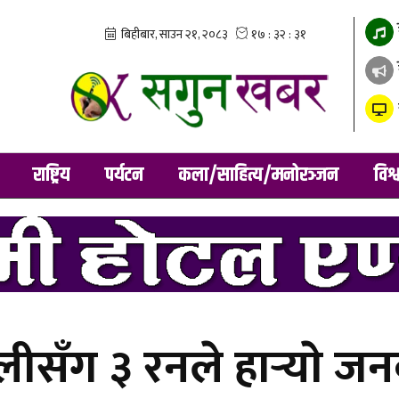
राष्ट्रिय
पर्यटन
कला/साहित्य/मनोरञ्जन
विश्
ीसँग ३ रनले हार्‍याे ज