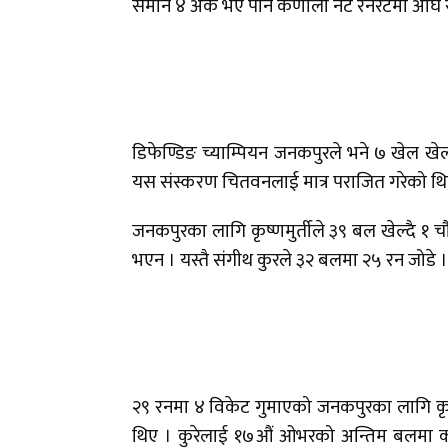
समान ४ अंक भए पनि कर्णाली नेट रनरेटमा अघि र
डिफेण्डिङ च्याम्पियन जनकपुरले भने ७ खेल खेल
यस संस्करण चितवनलाई मात्र पराजित गरेको थि
जनकपुरका लागि कृष्णमुर्तीले ३९ बल खेल्दै १ 
भएन । यस्तै संगीथ कुरले ३२ बलमा २५ रन जोडे ।
२९ रनमा ४ विकेट गुमाएको जनकपुरका लागि कृष्
थिए । कुरेलाई १७औं ओभरको अन्तिम बलमा क