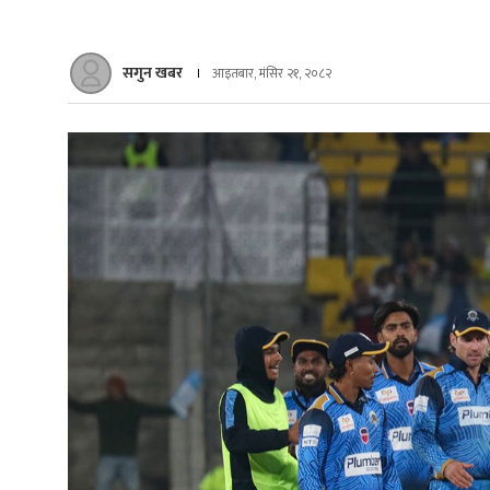
सगुन खबर
आइतबार, मंसिर २१, २०८२