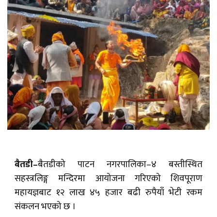
बैतडी–
बैतडीको पाटन नगरपालिका–४ बस्तीस्थित
सहस्त्रलिङ्ग मन्दिरमा आयोजना गरिएको शिवपूराण
महायज्ञबाट १२ लाख ४५ हजार बढी रुपैयाँ भेटी रकम
संकलन भएको छ ।