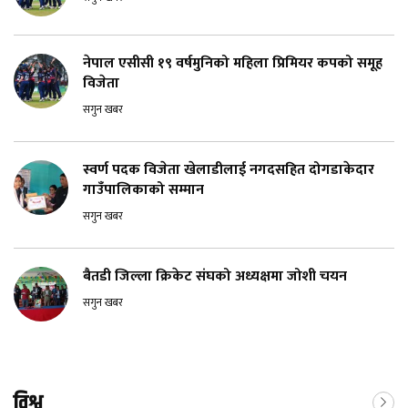
नेपाल एसीसी १९ वर्षमुनिको महिला प्रिमियर कपको समूह
विजेता
सगुन खबर
स्वर्ण पदक विजेता खेलाडीलाई नगदसहित दोगडाकेदार
गाउँपालिकाको सम्मान
सगुन खबर
बैतडी जिल्ला क्रिकेट संघको अध्यक्षमा जोशी चयन
सगुन खबर
विश्व