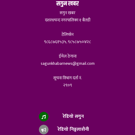
सगुन खबर
सगुन खबर
दशरथचन्द नगरपालिका १ बैतडी
टेलिफोन
९८६८७६१५३५, ९८५८७५०४२८
ईमेल ठेगाना
sagunkhabarnews@gmail.com
सूचना विभाग दर्ता नं.
२९०९
रेडियो सगुन
रेडियो निङ्गलाशैनी