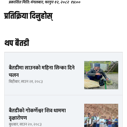
प्रकाशित मिति: मंगलबार, फागुन १२, २०८२
१४:००
प्रतिक्रिया दिनुहोस्
थप बैतडी
बैतडीमा साउनको महिना सिन्का दिने
चलन
बिहीबार, साउन २१, २०८३
बैतडीको गोकर्णेश्वर शिव धाममा
वृक्षारोपण
बुधबार, साउन २०, २०८३