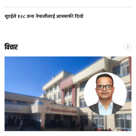
यूएईले १२८ जना नेपालीलाई आममाफी दियाे
विचार