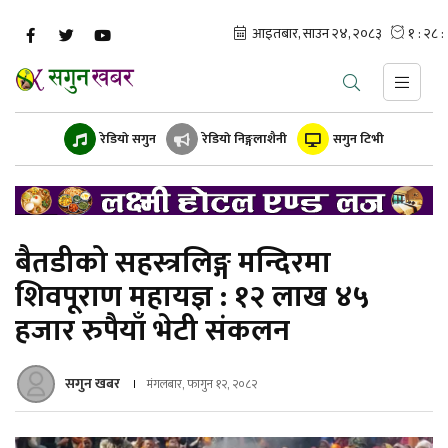
रेडियो सगुन
रेडियो निङ्गलाशैनी
सगुन टिभी
बैतडीको सहस्त्रलिङ्ग मन्दिरमा
शिवपूराण महायज्ञ : १२ लाख ४५
हजार रुपैयाँ भेटी संकलन
सगुन खबर
मंगलबार, फागुन १२, २०८२