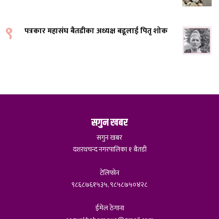
९
पत्रकार महासंघ बैतडीका अध्यक्ष बडूलाई पितृ शोक
सगुन खबर
सगुन खबर
दशरथचन्द नगरपालिका १ बैतडी
टेलिफोन
९८६८७६१५३५, ९८५८७५०४२८
ईमेल ठेगाना