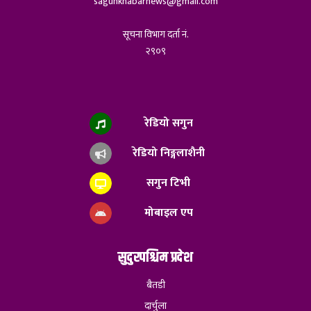
sagunkhabarnews@gmail.com
सूचना विभाग दर्ता नं.
२९०९
रेडियो सगुन
रेडियो निङ्गलाशैनी
सगुन टिभी
मोबाइल एप
सुदुरपश्चिम प्रदेश
बैतडी
दार्चुला