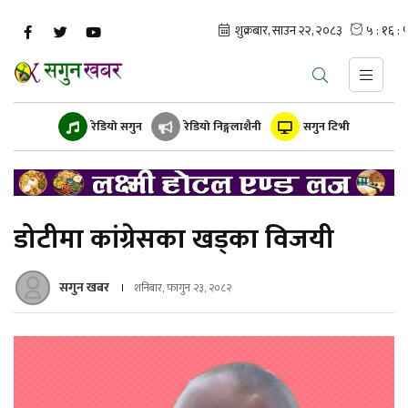
रेडियो सगुन
रेडियो निङ्गलाशैनी
सगुन टिभी
डोटीमा कांग्रेसका खड्का विजयी
सगुन खबर
शनिबार, फागुन २३, २०८२