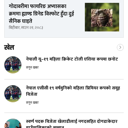
गोदावरीमा फायरिङ अभ्यासका
क्रममा ह्याण्ड ग्रिनेड विस्फोट हुँदा दुई
सैनिक घाइते
बिहीबार, साउन २१, २०८३
खेल
नेपाली यू–१९ महिला क्रिकेट टोली एशिया कपमा छनोट
सगुन खबर
नेपाल एसीसी १९ वर्षमुनिको महिला प्रिमियर कपको समूह
विजेता
सगुन खबर
स्वर्ण पदक विजेता खेलाडीलाई नगदसहित दोगडाकेदार
गाउँपालिकाको सम्मान