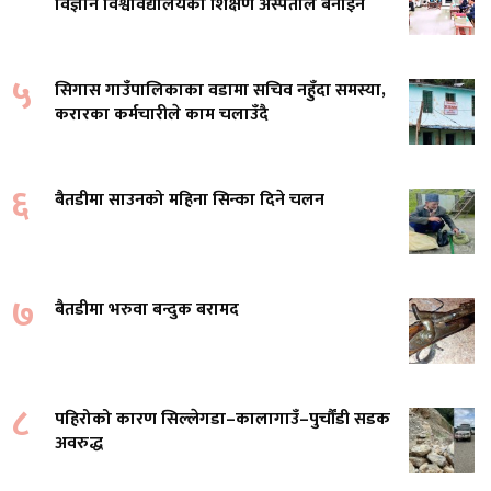
विज्ञान विश्वविद्यालयको शिक्षण अस्पताल बनाइने
५
सिगास गाउँपालिकाका वडामा सचिव नहुँदा समस्या,
करारका कर्मचारीले काम चलाउँदै
६
बैतडीमा साउनको महिना सिन्का दिने चलन
७
बैतडीमा भरुवा बन्दुक बरामद
८
पहिरोको कारण सिल्लेगडा–कालागाउँ–पुर्चौंडी सडक
अवरुद्ध