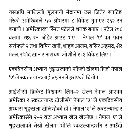
यसअघि माथिल्लो मूलपानी मैदानमा टस जितेर ब्याटिङ
गरेको अमेरिकाले ५० ओभरमा ८ विकेट गुमाएर २६२ रन
बनायो । अमेरिकाका स्मित पटेलले शतक बनाए । पटेल १०८
बलमा ११६ रन जोडेर आउट भए । नेपाल ‘ए’ का पवन
सर्राफले २ तथा विपिन खत्री, शाहब आलम, बसिर अहमद, शेर
मल्ल, रशिद खान र नारायण जोशीले १÷१ विकेट लिए ।
एकदिवसीय अभ्यास शृङ्खलाको पहिलो खेलमा हिजो नेपाल
‘ए’ ले स्कटल्यान्डलाई ४५ रनले हराएको थियो ।
आईसीसी क्रिकेट विश्वकप लिग–२ खेल्न नेपाल आएका
अमेरिका र स्कटल्यान्ड टोलीसँग नेपाल ‘ए’ ले एकदिवसीय
अभ्यास शृङ्खला खेलिरहेको हो । नेपाल ‘ए’ ले स्कटल्यान्ड र
अमेरिकासँग २÷२ वटा अभ्यास खेल खेल्नेछ । नेपाल ‘ए’ ले
शृङ्खलाको तेस्रो खेलमा भोलि स्कटल्यान्डसँग र आउँदो