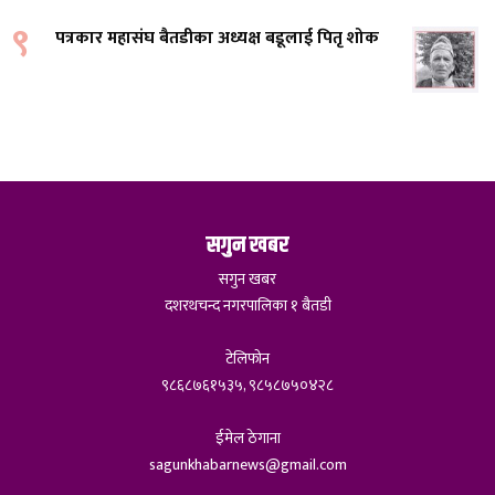
९
पत्रकार महासंघ बैतडीका अध्यक्ष बडूलाई पितृ शोक
सगुन खबर
सगुन खबर
दशरथचन्द नगरपालिका १ बैतडी
टेलिफोन
९८६८७६१५३५, ९८५८७५०४२८
ईमेल ठेगाना
sagunkhabarnews@gmail.com