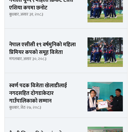
नेपाली यू–१९ महिला क्रिकेट टोली
एशिया कपमा छनोट
बुधबार, असार ३१, २०८३
नेपाल एसीसी १९ वर्षमुनिको महिला
प्रिमियर कपको समूह विजेता
मंगलबार, असार ३०, २०८३
स्वर्ण पदक विजेता खेलाडीलाई
नगदसहित दोगडाकेदार
गाउँपालिकाको सम्मान
बुधबार, जेठ २७, २०८३