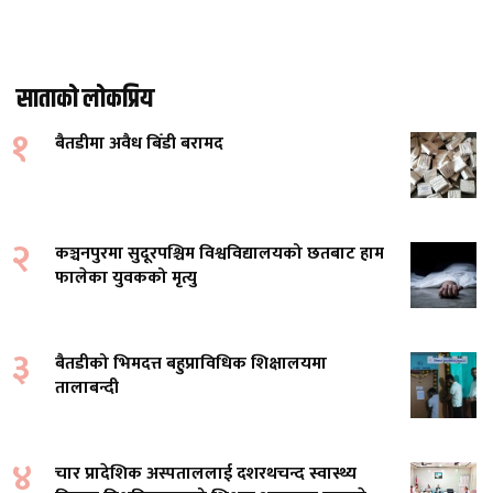
साताको लोकप्रिय
१
बैतडीमा अवैध बिँडी बरामद
२
कञ्चनपुरमा सुदूरपश्चिम विश्वविद्यालयको छतबाट हाम
फालेका युवकको मृत्यु
३
बैतडीको भिमदत्त बहुप्राविधिक शिक्षालयमा
तालाबन्दी
४
चार प्रादेशिक अस्पताललाई दशरथचन्द स्वास्थ्य