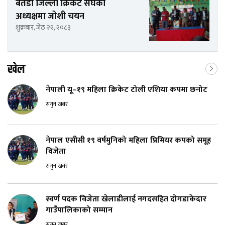
बैतडी जिल्ला क्रिकेट संघको
अध्यक्षमा जोशी चयन
शुक्रबार, जेठ २२, २०८३
खेल
नेपाली यू–१९ महिला क्रिकेट टोली एशिया कपमा छनोट
सगुन खबर
नेपाल एसीसी १९ वर्षमुनिको महिला प्रिमियर कपको समूह
विजेता
सगुन खबर
स्वर्ण पदक विजेता खेलाडीलाई नगदसहित दोगडाकेदार
गाउँपालिकाको सम्मान
सगुन खबर