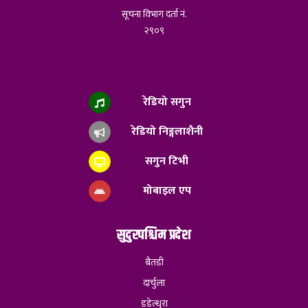
सूचना विभाग दर्ता नं.
२९०९
रेडियो सगुन
रेडियो निङ्गलाशैनी
सगुन टिभी
मोबाइल एप
सुदुरपश्चिम प्रदेश
बैतडी
दार्चुला
डडेल्धुरा