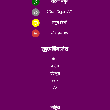
रेडियो सगुन
रेडियो निङ्गलाशैनी
सगुन टिभी
मोबाइल एप
सुदुरपश्चिम प्रदेश
बैतडी
दार्चुला
डडेल्धुरा
बझाङ
डोटी
राष्ट्रिय