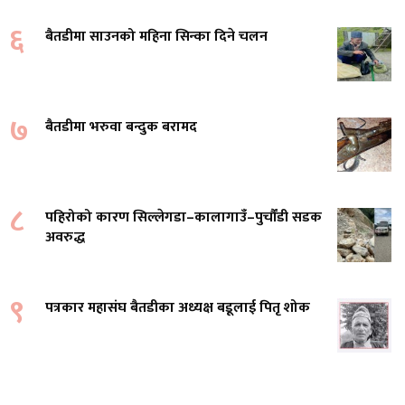
६
बैतडीमा साउनको महिना सिन्का दिने चलन
७
बैतडीमा भरुवा बन्दुक बरामद
८
पहिरोको कारण सिल्लेगडा–कालागाउँ–पुर्चौंडी सडक
अवरुद्ध
९
पत्रकार महासंघ बैतडीका अध्यक्ष बडूलाई पितृ शोक