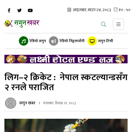
रेडियो सगुन
रेडियो निङ्गलाशैनी
सगुन टिभी
लिग–२ क्रिकेट : नेपाल स्कटल्यान्डसँग
२ रनले पराजित
सगुन खबर
मंगलबार, वैशाख २९, २०८३