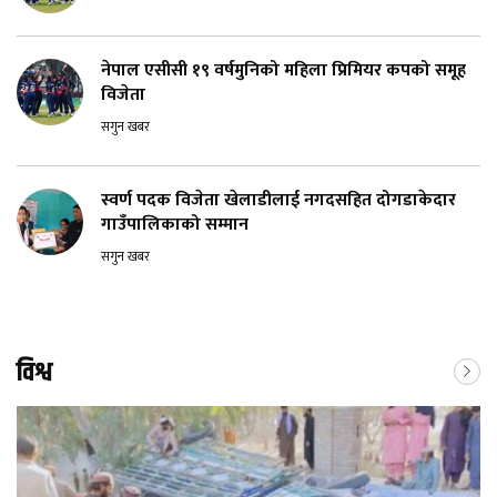
नेपाल एसीसी १९ वर्षमुनिको महिला प्रिमियर कपको समूह
विजेता
सगुन खबर
स्वर्ण पदक विजेता खेलाडीलाई नगदसहित दोगडाकेदार
गाउँपालिकाको सम्मान
सगुन खबर
विश्व