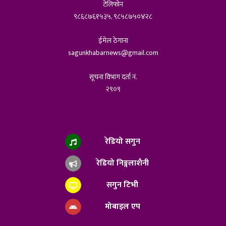
टेलिफोन
९८६८७६१५३५, ९८५८७५०४२८
ईमेल ठेगाना
sagunkhabarnews@gmail.com
सूचना विभाग दर्ता नं.
२९०९
रेडियो सगुन
रेडियो निङ्गलाशैनी
सगुन टिभी
मोबाइल एप