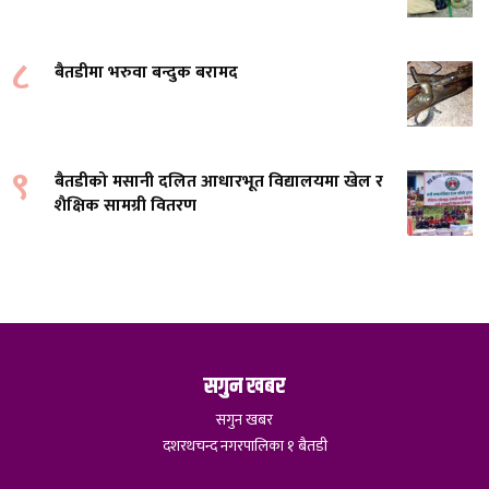
८
बैतडीमा भरुवा बन्दुक बरामद
९
बैतडीको मसानी दलित आधारभूत विद्यालयमा खेल र
शैक्षिक सामग्री वितरण
सगुन खबर
सगुन खबर
दशरथचन्द नगरपालिका १ बैतडी