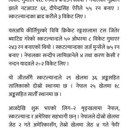
विकेट गुमाएर २१८ रनमात्र बनाउन सक्यो । नेपालका गुल्शन
झाले नटआउट ६१, दीपेन्द्रसिंह ऐरीले ५५ रन बनाए ।
स्कटल्यान्डका ब्राड करीले ३ विकेट लिए ।
यसअघि कीर्तिपुरको त्रिवि क्रिकेट रङ्गशालामा टस जितेर
ब्याटिङ गरेको स्कटल्यान्डले ५० ओभरमा ८ विकेट गुमाएर
२४३ रन बनाएको थियो । स्कटल्यान्डका जर्ज मुन्सेले ७५ रन
बनाए । नेपालका सन्दीप लामिछानेले ४ तथा करण केसी र
नन्दन यादवले २÷२ विकेट लिए ।
यो जीतसँगै स्कटल्यान्डले २९ खेलमा ३६ अङ्कसहित
तालिकाको दोस्रो स्थानमा छ । नेपाल २५ खेलमा १८
अङ्कसहित सातौँ स्थानमा छ ।
आजदेखि शुरू भएको लिग–२ शृङ्खलामा नेपाल,
स्कटल्यान्ड र अमेरिका सहभागी छन् । नेपालले दोस्रो खेलमा
जेठ २ गते अमेरिकासँग, तेस्रो खेलमा जेठ ४ गते फेरि