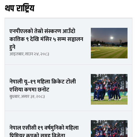
थप राष्ट्रिय
एनपीएलको तेस्रो संस्करण आउँदो
कात्तिक ९ देखि मंसिर ५ सम्म सञ्चालन
हुने
आइतबार, साउन २४, २०८३
नेपाली यू–१९ महिला क्रिकेट टोली
एशिया कपमा छनोट
बुधबार, असार ३१, २०८३
नेपाल एसीसी १९ वर्षमुनिको महिला
प्रिमियर कपको समूह विजेता