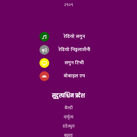
२९०९
रेडियो सगुन
रेडियो निङ्गलाशैनी
सगुन टिभी
मोबाइल एप
सुदुरपश्चिम प्रदेश
बैतडी
दार्चुला
डडेल्धुरा
बझाङ