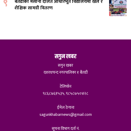
९
बैतडीको मसानी दलित आधारभूत विद्यालयमा खेल र
शैक्षिक सामग्री वितरण
सगुन खबर
सगुन खबर
दशरथचन्द नगरपालिका १ बैतडी
टेलिफोन
९८६८७६१५३५, ९८५८७५०४२८
ईमेल ठेगाना
sagunkhabarnews@gmail.com
सूचना विभाग दर्ता नं.