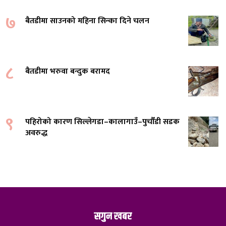
७
बैतडीमा साउनको महिना सिन्का दिने चलन
८
बैतडीमा भरुवा बन्दुक बरामद
९
पहिरोको कारण सिल्लेगडा–कालागाउँ–पुर्चौंडी सडक
अवरुद्ध
सगुन खबर