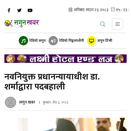
रेडियो सगुन
रेडियो निङ्गलाशैनी
सगुन टिभी
नवनियुक्त प्रधानन्यायाधीश डा.
शर्माद्वारा पदबहाली
सगुन खबर
बुधबार, जेठ ६, २०८३