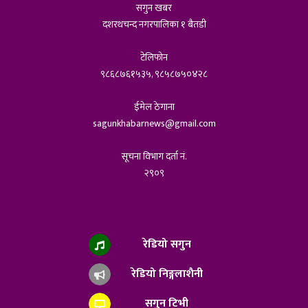
सगुन खबर
दशरथचन्द नगरपालिका १ बैतडी
टेलिफोन
९८६८७६१५३५, ९८५८७५०४२८
ईमेल ठेगाना
sagunkhabarnews@gmail.com
सूचना विभाग दर्ता नं.
२९०९
रेडियो सगुन
रेडियो निङ्गलाशैनी
सगुन टिभी