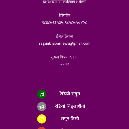
दशरथचन्द नगरपालिका १ बैतडी
टेलिफोन
९८६८७६१५३५, ९८५८७५०४२८
ईमेल ठेगाना
sagunkhabarnews@gmail.com
सूचना विभाग दर्ता नं.
२९०९
रेडियो सगुन
रेडियो निङ्गलाशैनी
सगुन टिभी