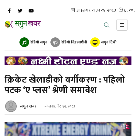
रेडियो सगुन
रेडियो निङ्गलाशैनी
सगुन टिभी
क्रिकेट खेलाडीको वर्गीकरण : पहिलो
पटक ‘ए प्लस’ श्रेणी समावेश
सगुन खबर
मंगलबार, जेठ १२, २०८३