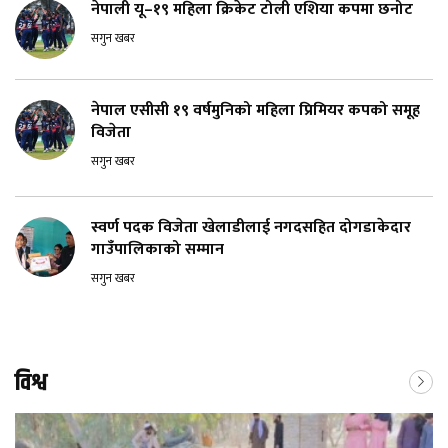
नेपाली यू–१९ महिला क्रिकेट टोली एशिया कपमा छनोट
सगुन खबर
नेपाल एसीसी १९ वर्षमुनिको महिला प्रिमियर कपको समूह
विजेता
सगुन खबर
स्वर्ण पदक विजेता खेलाडीलाई नगदसहित दोगडाकेदार
गाउँपालिकाको सम्मान
सगुन खबर
विश्व