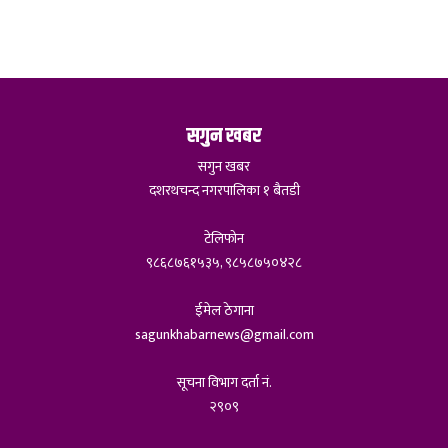
सगुन खबर
सगुन खबर
दशरथचन्द नगरपालिका १ बैतडी
टेलिफोन
९८६८७६१५३५, ९८५८७५०४२८
ईमेल ठेगाना
sagunkhabarnews@gmail.com
सूचना विभाग दर्ता नं.
२९०९