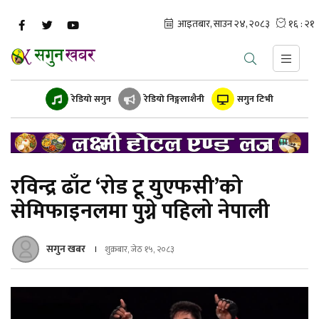
रेडियो सगुन
रेडियो निङ्गलाशैनी
सगुन टिभी
रविन्द्र ढाँट ‘रोड टू युएफसी’को
सेमिफाइनलमा पुग्ने पहिलो नेपाली
सगुन खबर
शुक्रबार, जेठ १५, २०८३