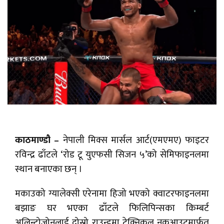
काठमाण्डौ –
नेपाली मिक्स मार्सल आर्ट(एमएमए) फाइटर
रविन्द्र ढाँटले ‘रोड टू युएफसी सिजन ५’को सेमिफाइनलमा
स्थान बनाएका छन् ।
मकाउको ग्यालेक्सी एरेनामा हिजो भएको क्वाटरफाइनलमा
बझाङ घर भएका ढाँटले फिलिपिन्सका किम्बर्ट
अलिन्टोजोनलाई दोस्रो राउन्डमा टेक्निकल नकआउटमार्फत