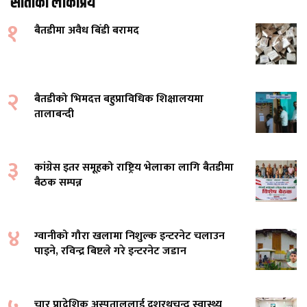
साताको लोकप्रिय
१
बैतडीमा अवैध बिँडी बरामद
२
बैतडीको भिमदत्त बहुप्राविधिक शिक्षालयमा
तालाबन्दी
३
कांग्रेस इतर समूहको राष्ट्रिय भेलाका लागि बैतडीमा
बैठक सम्पन्न
४
ग्वानीको गौरा खलामा निशुल्क इन्टरनेट चलाउन
पाइने, रविन्द्र बिष्टले गरे इन्टरनेट जडान
चार प्रादेशिक अस्पताललाई दशरथचन्द स्वास्थ्य