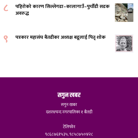
८
पहिरोको कारण सिल्लेगडा–कालागाउँ–पुर्चौंडी सडक
अवरुद्ध
९
पत्रकार महासंघ बैतडीका अध्यक्ष बडूलाई पितृ शोक
सगुन खबर
सगुन खबर
दशरथचन्द नगरपालिका १ बैतडी
टेलिफोन
९८६८७६१५३५, ९८५८७५०४२८