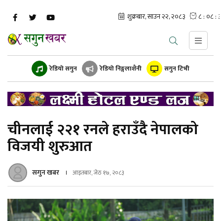
रेडियो सगुन
रेडियो निङ्गलाशैनी
सगुन टिभी
चीनलाई २२१ रनले हराउँदै नेपालको
विजयी शुरुआत
सगुन खबर
आइतबार, जेठ १७, २०८३