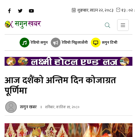
रेडियो सगुन
रेडियो निङ्गलाशैनी
सगुन टिभी
आज दशैंको अन्तिम दिन कोजाग्रत
पूर्णिमा
सगुन खबर
शनिबार, कात्तिक ११, २०८०