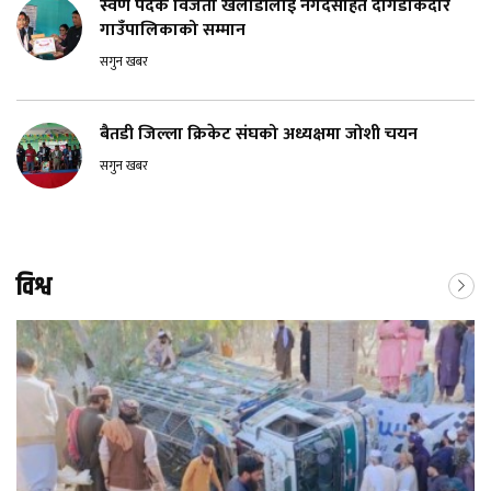
स्वर्ण पदक विजेता खेलाडीलाई नगदसहित दोगडाकेदार
गाउँपालिकाको सम्मान
सगुन खबर
बैतडी जिल्ला क्रिकेट संघको अध्यक्षमा जोशी चयन
सगुन खबर
विश्व