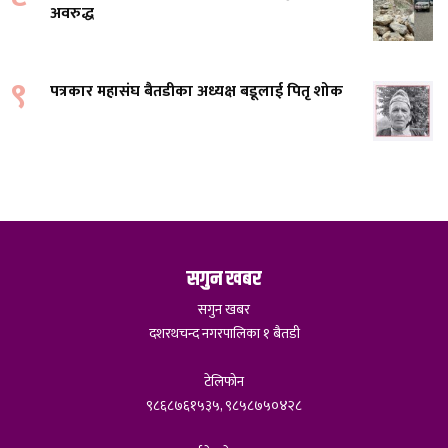
अवरुद्ध
९
पत्रकार महासंघ बैतडीका अध्यक्ष बडूलाई पितृ शोक
सगुन खबर
सगुन खबर
दशरथचन्द नगरपालिका १ बैतडी
टेलिफोन
९८६८७६१५३५, ९८५८७५०४२८