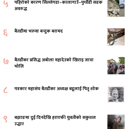
५
पहिरोको कारण सिल्लेगडा–कालागाउँ–पुर्चौंडी सडक
अवरुद्ध
६
बैतडीमा भरुवा बन्दुक बरामद
७
बैतडीका प्रसिद्ध अबोला महादेउको खिराइ जात्रा
भोलि
८
पत्रकार महासंघ बैतडीका अध्यक्ष बडूलाई पितृ शोक
९
बझाङमा दुई दिनदेखि हराएकी युवतीको सकुशल
उद्धार