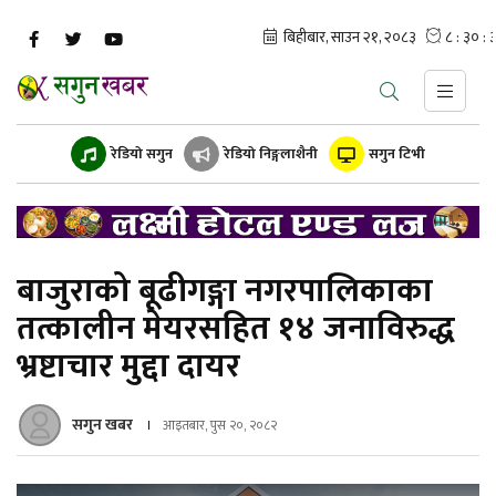
रेडियो सगुन
रेडियो निङ्गलाशैनी
सगुन टिभी
बाजुराको बूढीगङ्गा नगरपालिकाका
तत्कालीन मेयरसहित १४ जनाविरुद्ध
भ्रष्टाचार मुद्दा दायर
सगुन खबर
आइतबार, पुस २०, २०८२