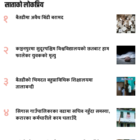
साताको लोकप्रिय
१
बैतडीमा अवैध बिँडी बरामद
२
कञ्चनपुरमा सुदूरपश्चिम विश्वविद्यालयको छतबाट हाम
फालेका युवकको मृत्यु
३
बैतडीको भिमदत्त बहुप्राविधिक शिक्षालयमा
तालाबन्दी
४
सिगास गाउँपालिकाका वडामा सचिव नहुँदा समस्या,
करारका कर्मचारीले काम चलाउँदै