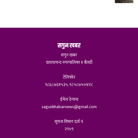
सगुन खबर
सगुन खबर
दशरथचन्द नगरपालिका १ बैतडी
टेलिफोन
९८६८७६१५३५, ९८५८७५०४२८
ईमेल ठेगाना
sagunkhabarnews@gmail.com
सूचना विभाग दर्ता नं.
२९०९