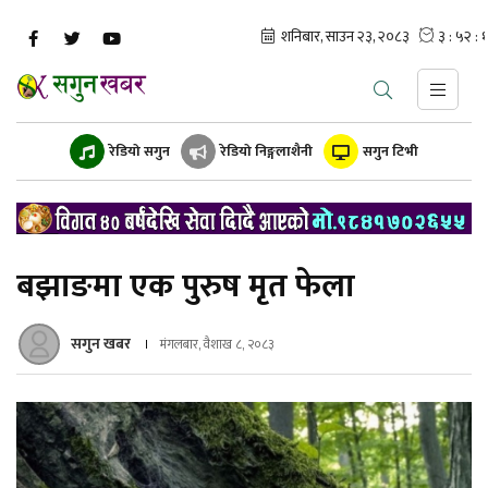
रेडियो सगुन
रेडियो निङ्गलाशैनी
सगुन टिभी
बझाङमा एक पुरुष मृत फेला
सगुन खबर
मंगलबार, वैशाख ८, २०८३