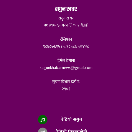
सगुन खबर
सगुन खबर
दशरथचन्द नगरपालिका १ बैतडी
टेलिफोन
९८६८७६१५३५, ९८५८७५०४२८
ईमेल ठेगाना
sagunkhabarnews@gmail.com
सूचना विभाग दर्ता नं.
२९०९
रेडियो सगुन