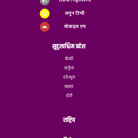
रेडियो निङ्गलाशैनी
सगुन टिभी
मोबाइल एप
सुदुरपश्चिम प्रदेश
बैतडी
दार्चुला
डडेल्धुरा
बझाङ
डोटी
राष्ट्रिय