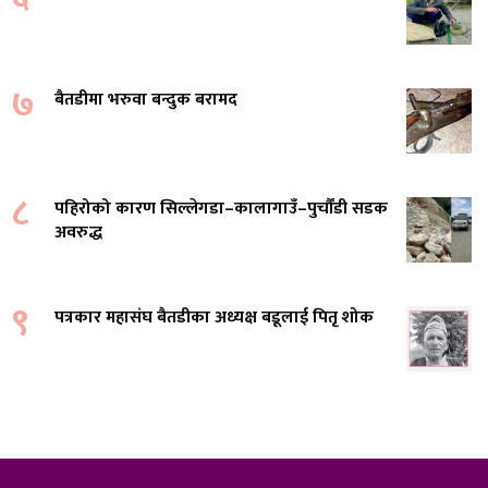
७
बैतडीमा भरुवा बन्दुक बरामद
८
पहिरोको कारण सिल्लेगडा–कालागाउँ–पुर्चौंडी सडक
अवरुद्ध
९
पत्रकार महासंघ बैतडीका अध्यक्ष बडूलाई पितृ शोक