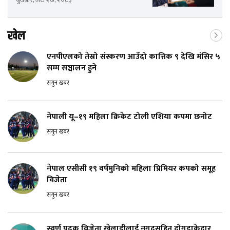
खेल
एनपीएलको तेस्रो संस्करण आउँदो कात्तिक ९ देखि मंसिर ५
सम्म सञ्चालन हुने
सगुन खबर
नेपाली यू–१९ महिला क्रिकेट टोली एशिया कपमा छनोट
सगुन खबर
नेपाल एसीसी १९ वर्षमुनिको महिला प्रिमियर कपको समूह
विजेता
सगुन खबर
स्वर्ण पदक विजेता खेलाडीलाई नगदसहित दोगडाकेदार