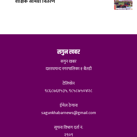
शैक्षिक सामग्री वितरण
सगुन खबर
सगुन खबर
दशरथचन्द नगरपालिका १ बैतडी
टेलिफोन
९८६८७६१५३५, ९८५८७५०४२८
ईमेल ठेगाना
sagunkhabarnews@gmail.com
सूचना विभाग दर्ता नं.
२९०९