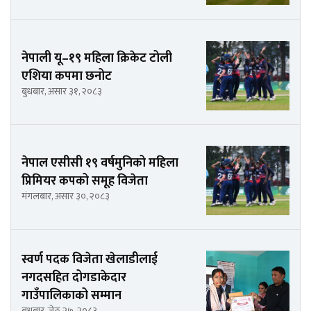
नेपाली यू–१९ महिला क्रिकेट टोली
एशिया कपमा छनोट
बुधबार, असार ३१, २०८३
नेपाल एसीसी १९ वर्षमुनिको महिला
प्रिमियर कपको समूह विजेता
मंगलबार, असार ३०, २०८३
स्वर्ण पदक विजेता खेलाडीलाई
नगदसहित दोगडाकेदार
गाउँपालिकाको सम्मान
बुधबार, जेठ २७, २०८३