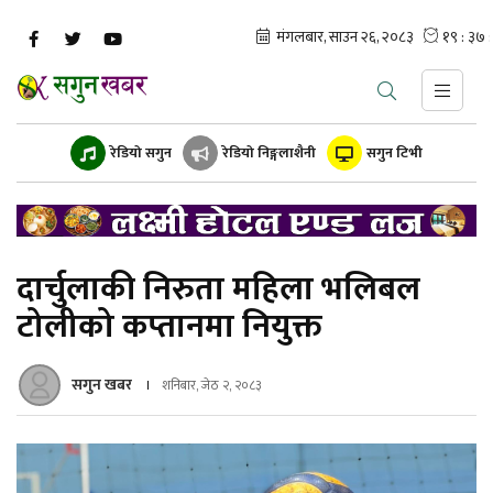
रेडियो सगुन
रेडियो निङ्गलाशैनी
सगुन टिभी
दार्चुलाकी निरुता महिला भलिबल
टोलीको कप्तानमा नियुक्त
सगुन खबर
शनिबार, जेठ २, २०८३