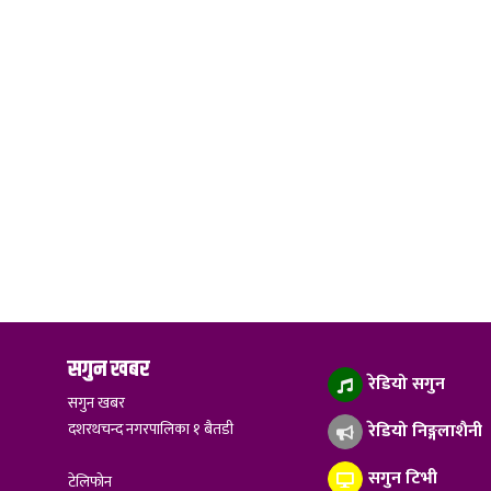
सगुन खबर
रेडियो सगुन
सगुन खबर
दशरथचन्द नगरपालिका १ बैतडी
रेडियो निङ्गलाशैनी
सगुन टिभी
टेलिफोन