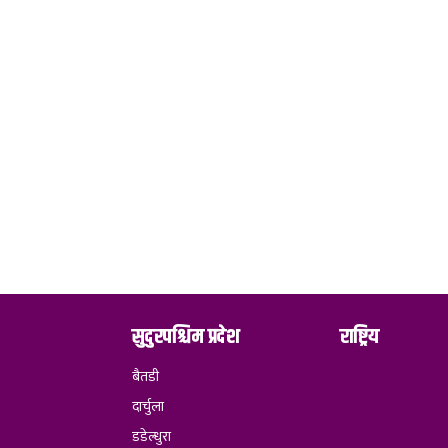
सुदुरपश्चिम प्रदेश
राष्ट्रिय
बैतडी
दार्चुला
डडेल्धुरा