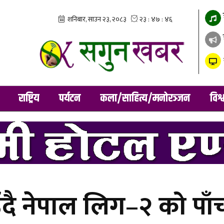
राष्ट्रिय
पर्यटन
कला/साहित्य/मनोरञ्जन
विश्
ँदै नेपाल लिग–२ को पाँच