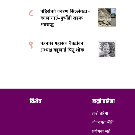
८
पहिरोको कारण सिल्लेगडा–
कालागाउँ–पुर्चौंडी सडक
अवरुद्ध
९
पत्रकार महासंघ बैतडीका
अध्यक्ष बडूलाई पितृ शोक
विशेष
हाम्रो बारेमा
हाम्रो बारेमा
गोपनीयता नीति
प्रयोगका सर्त