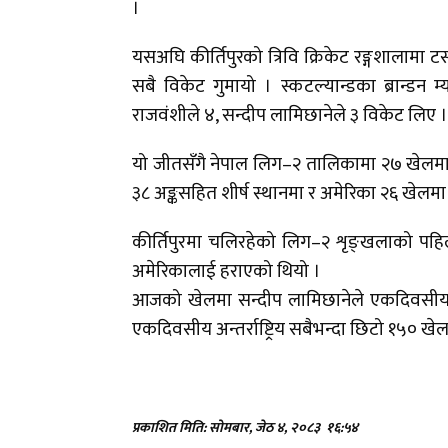
।
यसअघि कीर्तिपुरको त्रिवि क्रिकेट रङ्गशालामा
सबै विकेट गुमायो । स्कटल्यान्डका ब्रान्ड
राजवंशीले ४, सन्दीप लामिछानेले ३ विकेट लिए ।
यो जीतसँगै नेपाल लिग–२ तालिकामा २७ खेलमा २
३८ अङ्कसहित शीर्ष स्थानमा र अमेरिका २६ खेलमा 
कीर्तिपुरमा चलिरहेको लिग–२ शृङ्खलाको पहिल
अमेरिकालाई हराएको थियो ।
आजको खेलमा सन्दीप लामिछानेले एकदिवसीय अन्तर
एकदिवसीय अन्तर्राष्ट्रिय सबैभन्दा छिटो १५० खे
प्रकाशित मिति: सोमबार, जेठ ४, २०८३
१६:५४