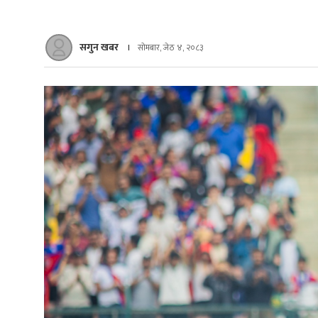
सगुन खबर
सोमबार, जेठ ४, २०८३