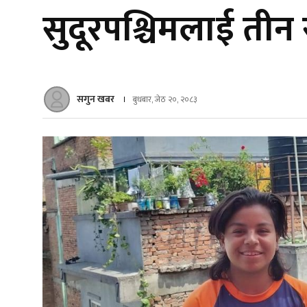
सुदूरपश्चिमलाई तीन स
सगुन खबर
बुधबार, जेठ २०, २०८३