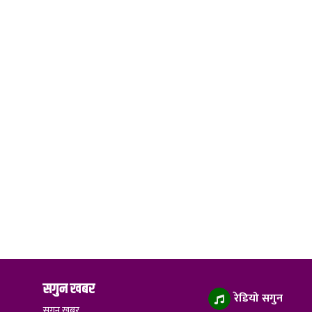
सगुन खबर
रेडियो सगुन
सगुन खबर