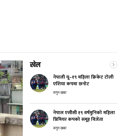
खेल
नेपाली यू–१९ महिला क्रिकेट टोली
एशिया कपमा छनोट
सगुन खबर
नेपाल एसीसी १९ वर्षमुनिको महिला
प्रिमियर कपको समूह विजेता
सगुन खबर