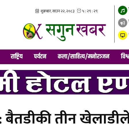
राष्ट्रिय
पर्यटन
कला/साहित्य/मनोरञ्जन
विश्
्ड : बैतडीकी तीन खेलाडील