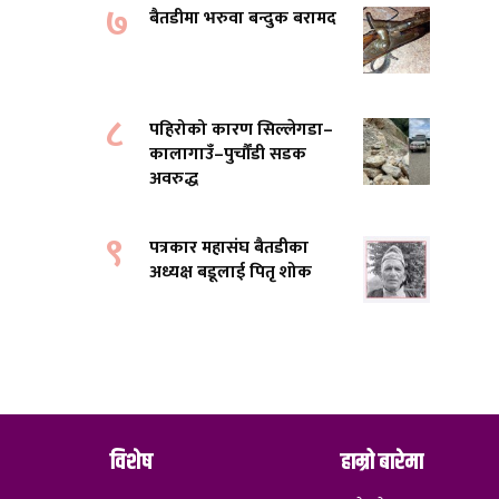
७
बैतडीमा भरुवा बन्दुक बरामद
८
पहिरोको कारण सिल्लेगडा–
कालागाउँ–पुर्चौंडी सडक
अवरुद्ध
९
पत्रकार महासंघ बैतडीका
अध्यक्ष बडूलाई पितृ शोक
विशेष
हाम्रो बारेमा