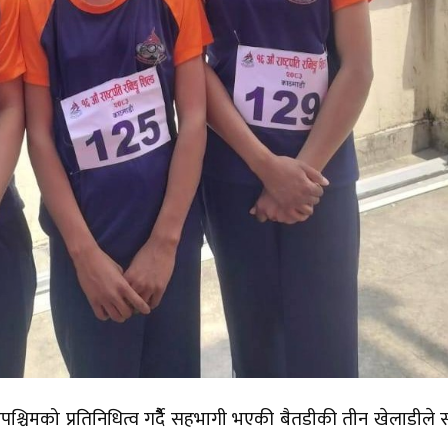
ूरपश्चिमको प्रतिनिधित्व गर्दैैै सहभागी भएकी बैतडीकी तीन खेलाडीले स्