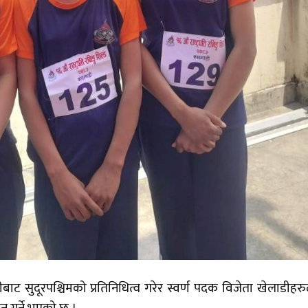
तडीबाट सुदूरपश्चिमको प्रतिनिधित्व गरेर स्वर्ण पदक विजेता खेलाडीहर