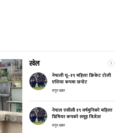
खेल
नेपाली यू–१९ महिला क्रिकेट टोली
एशिया कपमा छनोट
सगुन खबर
नेपाल एसीसी १९ वर्षमुनिको महिला
प्रिमियर कपको समूह विजेता
सगुन खबर