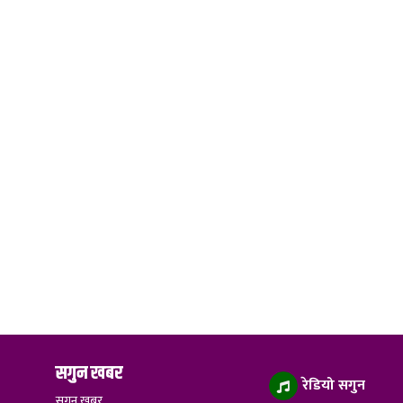
सगुन खबर
रेडियो सगुन
सगुन खबर