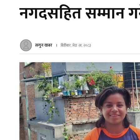
नगदसहित सम्मान गर्
सगुन खबर
बिहीबार, जेठ २१, २०८३