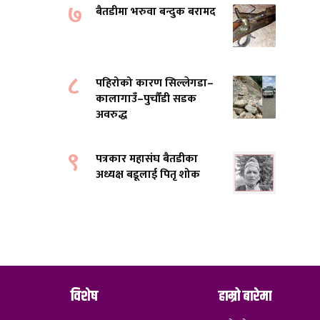
७
बैतडीमा भरुवा बन्दुक बरामद
८
पहिरोको कारण सिल्लेगडा–
कालागाउँ–पुर्चौंडी सडक
अवरुद्ध
९
पत्रकार महासंघ बैतडीका
अध्यक्ष बडूलाई पितृ शोक
विशेष
हाम्रो बारेमा