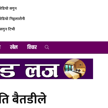
रेडियो सगुन
रेडियो निङ्गलाशैनी
सगुन टिभी
व
खेल
विचार
ति बैतडीले