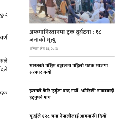
लकुद
अफगानिस्तानमा ट्रक दुर्घटना : १८
वर्ण
जनाको मृत्यु
शनिबार, जेठ १६, २०८३
ुकले
भारतको पश्चिम बङ्गालमा पहिलो पटक भाजपा
ँदले
सरकार बन्यो
इरानले फेरि ‘हर्मुज’ बन्द गर्यो, अमेरिकी नाकाबन्दी
 पदक
हट्नुपर्ने माग
यूएईले १२८ जना नेपालीलाई आममाफी दियाे