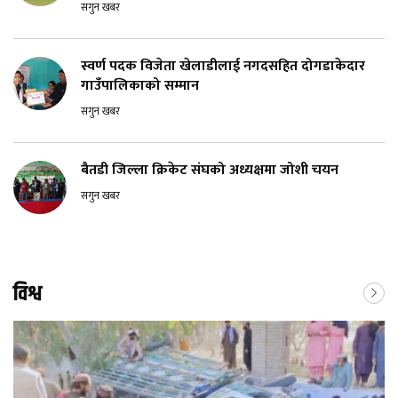
सगुन खबर
स्वर्ण पदक विजेता खेलाडीलाई नगदसहित दोगडाकेदार
गाउँपालिकाको सम्मान
सगुन खबर
बैतडी जिल्ला क्रिकेट संघको अध्यक्षमा जोशी चयन
सगुन खबर
विश्व