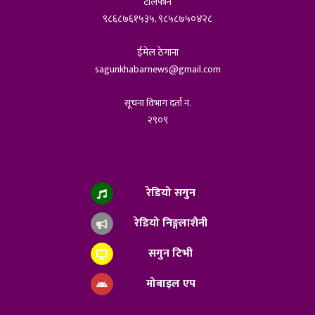
टेलिफोन
९८६८७६१५३५, ९८५८७५०४२८
ईमेल ठेगाना
sagunkhabarnews@gmail.com
सूचना विभाग दर्ता नं.
२९०९
रेडियो सगुन
रेडियो निङ्गलाशैनी
सगुन टिभी
मोबाइल एप