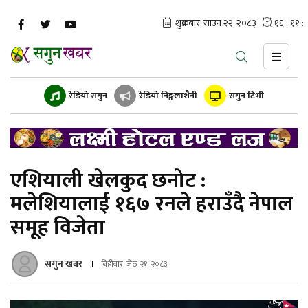
रेडियो सगुन
रेडियो निङ्गलाशैनी
सगुन टिभी
एशियाली खेलकुद छनोट :
मलेशियालाई १६७ रनले हराउँदै नेपाल
समूह विजेता
सगुन खबर
बिहीबार, जेठ २१, २०८३