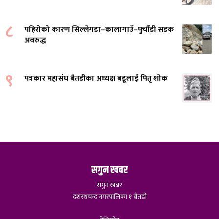
८
पहिरोको कारण सिल्लेगडा–कालागाउँ–पुर्चौंडी सडक
अवरुद्ध
९
पत्रकार महासंघ बैतडीका अध्यक्ष बडूलाई पितृ शोक
सगुन खबर
सगुन खबर
दशरथचन्द नगरपालिका १ बैतडी